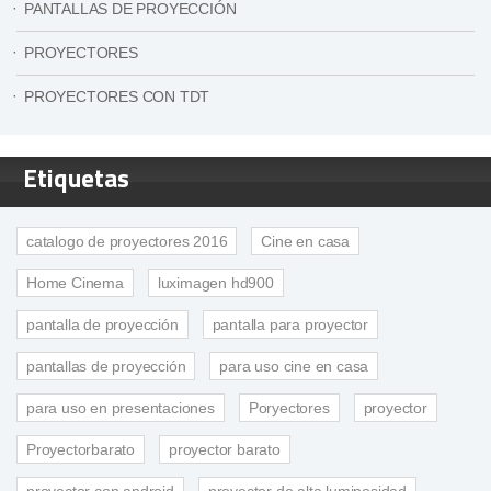
PANTALLAS DE PROYECCIÓN
PROYECTORES
PROYECTORES CON TDT
Etiquetas
catalogo de proyectores 2016
Cine en casa
Home Cinema
luximagen hd900
pantalla de proyección
pantalla para proyector
pantallas de proyección
para uso cine en casa
para uso en presentaciones
Poryectores
proyector
Proyectorbarato
proyector barato