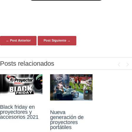
← Post Anterior
Post Siguiente →
Post navigation
Posts relacionados
Previo
Ne
Proyectores para
Black friday en
diversos usos y la
proyectores y
Nueva
importancia de la
Proyectorbarato.c
accesorios 2021
generación de
alta definición
om cumple 11
proyectores
años de vida!
portátiles