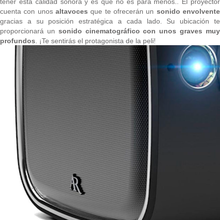
tener esta calidad sonora y es que no es para menos.. El proyector
cuenta con unos
altavoces
que te ofrecerán un
sonido envolvent
gracias a su posición estratégica a cada lado. Su ubicación te
proporcionará un
sonido cinematográfico con unos graves mu
profundos
. ¡Te sentirás el protagonista de la peli!