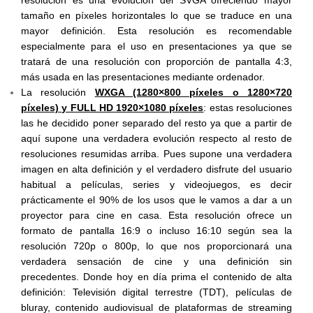
resolución es una evolución del SVGA ofreciendo mayor
tamaño en píxeles horizontales lo que se traduce en una
mayor definición. Esta resolución es recomendable
especialmente para el uso en presentaciones ya que se
tratará de una resolución con proporción de pantalla 4:3,
más usada en las presentaciones mediante ordenador.
La resolución
WXGA (1280×800 píxeles o 1280×720
píxeles) y FULL HD 1920×1080 píxeles
: estas resoluciones
las he decidido poner separado del resto ya que a partir de
aquí supone una verdadera evolución respecto al resto de
resoluciones resumidas arriba. Pues supone una verdadera
imagen en alta definición y el verdadero disfrute del usuario
habitual a películas, series y videojuegos, es decir
prácticamente el 90% de los usos que le vamos a dar a un
proyector para cine en casa. Esta resolución ofrece un
formato de pantalla 16:9 o incluso 16:10 según sea la
resolución 720p o 800p, lo que nos proporcionará una
verdadera sensación de cine y una definición sin
precedentes. Donde hoy en día prima el contenido de alta
definición: Televisión digital terrestre (TDT), películas de
bluray, contenido audiovisual de plataformas de streaming