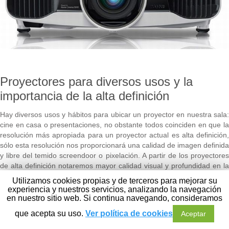
Proyectores para diversos usos y la
importancia de la alta definición
Hay diversos usos y hábitos para ubicar un proyector en nuestra sala:
Leer+
cine en casa o presentaciones, no obstante todos coinciden en que la
resolución más apropiada para un proyector actual es alta definición,
sólo esta resolución nos proporcionará una calidad de imagen definida
y libre del temido screendoor o pixelación. A partir de los proyectores
de alta definición notaremos mayor calidad visual y profundidad en la
imagen proyectada. Vas a aprender un poco más al respecto en este
Utilizamos cookies propias y de terceros para mejorar su
artículo sobre proyectores para diversos usos y la importancia de la
experiencia y nuestros servicios, analizando la navegación
alta definición.
en nuestro sitio web. Si continua navegando, consideramos
que acepta su uso.
Ver política de cookies
Aceptar
Debemos recordar que hay diversas resoluciones disponibles antes
que la resolución HD o resolución de alta definición: