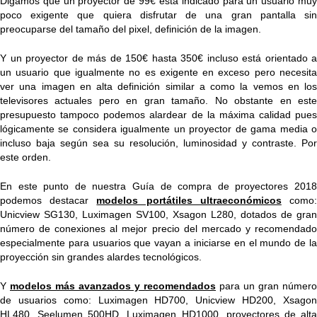
Digamos que un proyector de 99€ está indicado para un usuario muy
poco exigente que quiera disfrutar de una gran pantalla sin
preocuparse del tamaño del pixel, definición de la imagen.
Y un proyector de más de 150€ hasta 350€ incluso está orientado a
un usuario que igualmente no es exigente en exceso pero necesita
ver una imagen en alta definición similar a como la vemos en los
televisores actuales pero en gran tamaño. No obstante en este
presupuesto tampoco podemos alardear de la máxima calidad pues
lógicamente se considera igualmente un proyector de gama media o
incluso baja según sea su resolución, luminosidad y contraste. Por
este orden.
En este punto de nuestra Guía de compra de proyectores 2018
podemos destacar
modelos portátiles ultraeconómicos
como
Unicview SG130, Luximagen SV100, Xsagon L280, dotados de gran
número de conexiones al mejor precio del mercado y recomendado
especialmente para usuarios que vayan a iniciarse en el mundo de la
proyección sin grandes alardes tecnológicos.
Y
modelos más avanzados y recomendados
para un gran número
de usuarios como: Luximagen HD700, Unicview HD200, Xsagon
HL480, Seelumen 500HD, Luximagen HD1000, proyectores de alta