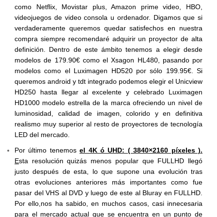
como Netflix, Movistar plus, Amazon prime video, HBO,
videojuegos de video consola u ordenador. Digamos que si
verdaderamente queremos quedar satisfechos en nuestra
compra siempre recomendaré adquirir un proyector de alta
definición. Dentro de este ámbito tenemos a elegir desde
modelos de 179.90€ como el Xsagon HL480, pasando por
modelos como el Luximagen HD520 por sólo 199.95€. Si
queremos android y tdt integrado podemos elegir el Unicview
HD250 hasta llegar al excelente y celebrado Luximagen
HD1000 modelo estrella de la marca ofreciendo un nivel de
luminosidad, calidad de imagen, colorido y en definitiva
realismo muy superior al resto de proyectores de tecnología
LED del mercado.
Por último tenemos
el 4K ó UHD: ( 3840×2160 píxeles ).
E
sta resolución quizás menos popular que FULLHD llegó
justo después de esta, lo que supone una evolución tras
otras evoluciones anteriores más importantes como fue
pasar del VHS al DVD y luego de este al Bluray en FULLHD.
Por ello,nos ha sabido, en muchos casos, casi innecesaria
para el mercado actual que se encuentra en un punto de