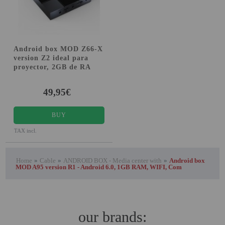
Android box MOD Z66-X
version Z2 ideal para
proyector, 2GB de RA
49,95€
BUY
TAX incl.
Home
»
Cable
»
ANDROID BOX - Media center with
»
Android box
MOD A95 version R1 - Android 6.0, 1GB RAM, WIFI, Com
our brands: