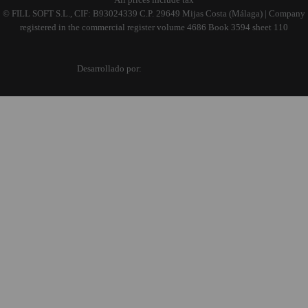
© FILL SOFT S.L., CIF: B93024339 C.P. 29649 Mijas Costa (Málaga) | Company
registered in the commercial register volume 4686 Book 3594 sheet 110
Desarrollado por: