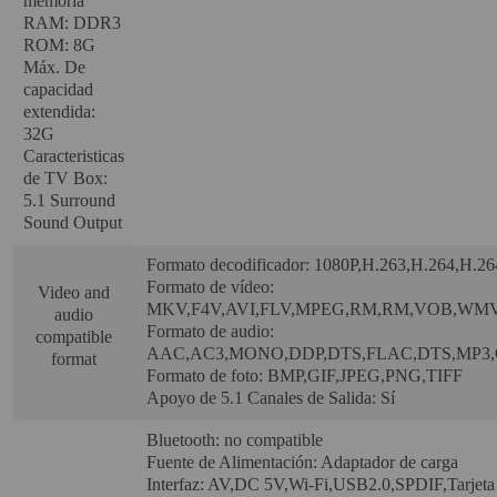
memoria
RAM: DDR3
ROM: 8G
Attention Orders:
Máx. De
951 10 21 22
capacidad
extendida:
Monday to Friday 9.00h - 15.30h
32G
pedidos@proyectorbarato.com
Caracteristicas
de TV Box:
5.1 Surround
Technical Assistance:
Sound Output
soporte@proyectorbarato.com
Formato decodificador: 1080P,H.263,H.264,H.26
Formato de vídeo:
Video and
MKV,F4V,AVI,FLV,MPEG,RM,RM,VOB,WM
audio
Formato de audio:
compatible
AAC,AC3,MONO,DDP,DTS,FLAC,DTS,MP
format
Formato de foto: BMP,GIF,JPEG,PNG,TIFF
Apoyo de 5.1 Canales de Salida: Sí
Bluetooth: no compatible
Fuente de Alimentación: Adaptador de carga
Interfaz: AV,DC 5V,Wi-Fi,USB2.0,SPDIF,Tarjet