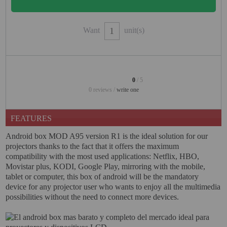
PROJECTORS
GAMING AND RETRO
Want
unit(s)
HOME CINEMA PROJECTOR
INTERACTIVE
WHITEBOARDS
0
/ 5
0 reviews /
write one
LED PROJECTOR
NEW PRODUCTS
FEATURES
OUR BRANDS
Android box MOD A95 version R1 is the ideal solution for our
projectors thanks to the fact that it offers the maximum
OUTLET
compatibility with the most used applications: Netflix, HBO,
Movistar plus, KODI, Google Play, mirroring with the mobile,
PANDORA BOX
tablet or computer, this box of android will be the mandatory
device for any projector user who wants to enjoy all the multimedia
PHOTO BOOTH 360
possibilities without the need to connect more devices.
SOLAR GENERATOR
UST PROJECTOR