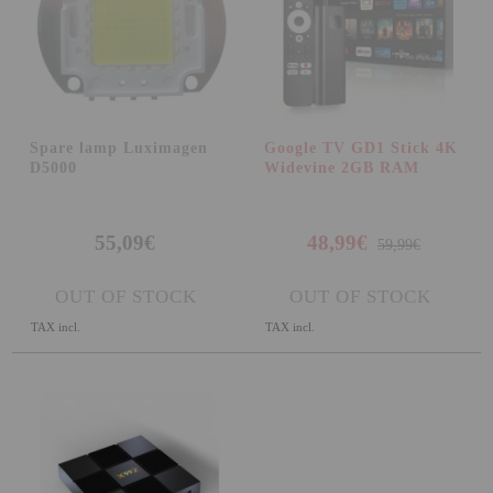
Spare lamp Luximagen
Google TV GD1 Stick 4K
D5000
Widevine 2GB RAM
55,09€
48,99€
59,99€
OUT OF STOCK
OUT OF STOCK
TAX incl.
TAX incl.