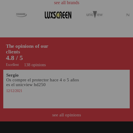
see all brands
The opinions of our
clients
4.8 / 5
Excellent
138 opinions
Sergio
Os compre el protector hace 4 o 5 años 
es el unicview hd250 
12/12/2021
see all opinions