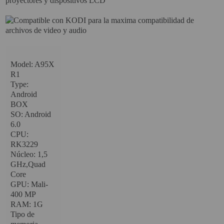
VIRTUAL PINBALL
WHAT MODEL I NEED?
WIFI PROJECTORS
Model: A95X
R1
WORLDCUP FOOTBALL 2026
Type:
PROJECTOR
Android
BOX
RECONDITIONED
SO: Android
PROJECTORS
6.0
CPU:
SPECIAL OFFERS
RK3229
Núcleo: 1,5
PROJECTION SCREEN
GHz,Quad
Core
RECOMMENDED PRODUCTS
GPU: Mali-
400 MP
CEILLING MOUNT
RAM: 1G
Tipo de
CABLE