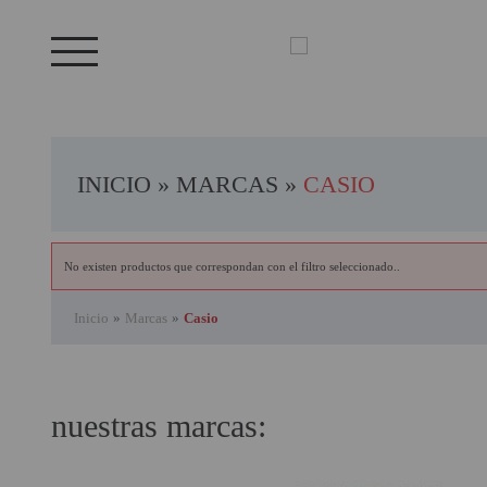
Bienvenid@ otra vez
YA SOY CLIENTE
PRODUCTOS DESTACADOS
OFERTAS
LOS + VENDIDOS
INICIO
»
MARCAS
»
CASIO
GAMING Y RETRO
Recordarme
¿Olvidates la contraseña?
recordar aquí
GENERADORES PORTÁTILES
No existen productos que correspondan con el filtro seleccionado..
NOVEDADES
ENTRAR
Inicio
»
Marcas
»
Casio
NUESTRAS MARCAS
PANDORA BOX
PANTALLAS DE
nuestras marcas:
PROYECCION ALR
PHOTO BOOTH 360