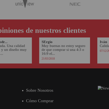
iniones de nuestros clientes
dr...
SErgio
Iván
ada. Una calidad
Muy buenas no estoy seguro
Calida
 y un diseño muy
de que comprar si una 4:3 o
07/12/2
..
16:9 el...
21/03/2018
Sobre Nosotros
Cómo Comprar