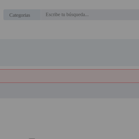
Regístrate en un momento
¿ERES NUEVO?
Categorias
Creando una cuenta en proyectorbarato.com podrás
realizar tus pedidos cómodamente, consultar el estado de
tus pedidos y operaciones realizadas con anterioridad.
Si tienes cualquier duda durante el proceso de registro
puede contactarnos al 951102122, estaremos encantados
de atenderte.
REGISTRO CLIENTE