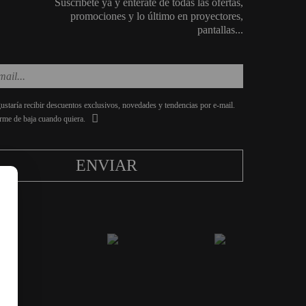
Suscríbete ya y entérate de todas las ofertas,
promociones y lo último en proyectores,
pantallas...
staría recibir descuentos exclusivos, novedades y tendencias por e-mail.
rme de baja cuando quiera.
ENVIAR