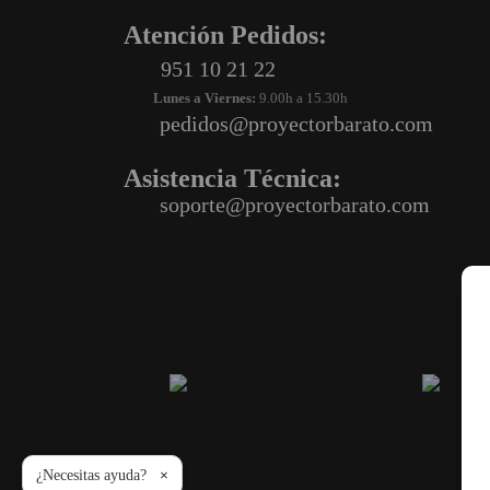
PROYECTOR PARA EL
Atención Pedidos:
MUNDIAL 2026
951 10 21 22
PROYECTOR PARA FUTBOL
Lunes a Viernes:
9.00h a 15.30h
pedidos@proyectorbarato.com
PROYECTORES 2K O 4K
NATIVOS
Asistencia Técnica:
REACONDICIONADOS
soporte@proyectorbarato.com
SUPER OFERTAS
¿QUÉ MODELO NECESITO?
OFERTAS DESTACADAS
TIPOS DE PROYECTOR
PANTALLAS DE
PROYECCIÓN
PRODUCTOS
¿Necesitas ayuda?
×
RECOMENDADOS