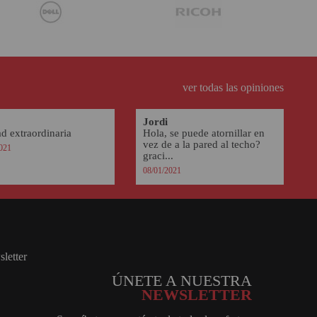
ver todas las opiniones
Jordi
d extraordinaria
Hola, se puede atornillar en
vez de a la pared al techo?
021
graci...
08/01/2021
ÚNETE A NUESTRA
NEWSLETTER