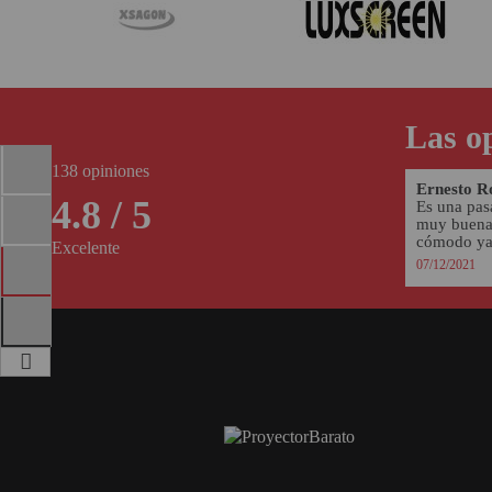
PINBALL VIRTUAL
PIZARRAS INTERACTIVAS
PROYECTOR 3D
Las op
PROYECTOR FULLHD Y HD
138 opiniones
Ernesto Ro
PROYECTOR CON TDT
4.8 / 5
Es una pas
muy buena
PROYECTOR CON WIFI
cómodo ya.
Excelente
07/12/2021
PROYECTOR DE LED
PROYECTOR DE TIRO
ULTRA CORTO
PROYECTOR PARA CINE EN
CASA
PROYECTOR PARA
EDUCACION