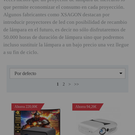
que permite economizar el consumo en cada proyección.
PINBALL VIRTUAL
Algunos fabricantes como XSAGON destacan por
PIZARRAS INTERACTIVAS
introducir proyectores de led con posibilidad de recambio
de lámpara en el futuro, es decir no sólo disfrutaremos de
PROYECTOR 3D
50.000 horas de duración de lámpara sino que podremos
PROYECTOR FULLHD Y HD
incluso sustituir la lámpara a un bajo precio una vez llegue
a su fin de ciclo.
PROYECTOR CON TDT
PROYECTOR CON WIFI
PROYECTOR DE LED
1
2
>
>>
PROYECTOR DE TIRO
ULTRA CORTO
PROYECTOR PARA CINE EN
Ahorra 220,00€
Ahorra 94,26€
CASA
PROYECTOR PARA
EDUCACION