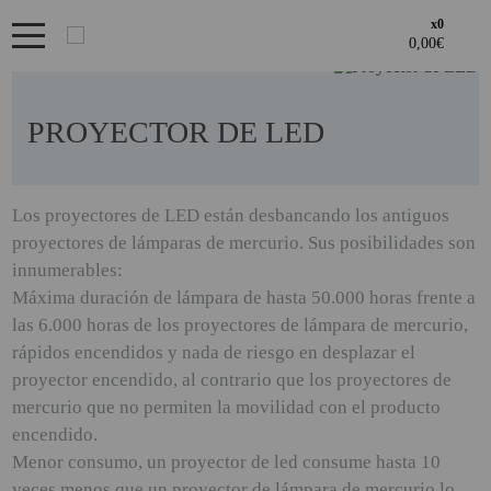
x0
Bienvenid@ otra vez
PRODUCTOS DESTACADOS
YA SOY CLIENTE
OFERTAS
PROYECTOR DE LED
Regístrate en un momento
LOS + VENDIDOS
¿ERES NUEVO?
GAMING Y RETRO
Los proyectores de LED están desbancando los antiguos
Acceder al
proyectores de lámparas de mercurio. Sus posibilidades son
Creando una cuenta en proyectorbarato.com podrás realizar tus
GENERADORES PORTÁTILES
Recordarme
¿Olvidates la contraseña?
recordar aquí
ÁREA DE CLIENTES
innumerables:
pedidos cómodamente, consultar el estado de tus pedidos y
NOVEDADES
operaciones realizadas con anterioridad.
Máxima duración de lámpara de hasta 50.000 horas frente a
Si tienes cualquier duda durante el proceso de registro puede
las 6.000 horas de los proyectores de lámpara de mercurio,
NUESTRAS MARCAS
ENTRAR
contactarnos al 951102122, estaremos encantados de atenderte.
· Regístrate y aprovecha los descuentos y ventajas de ser
rápidos encendidos y nada de riesgo en desplazar el
Profesional del sector.
PANDORA BOX
proyector encendido, al contrario que los proyectores de
· Unete a nuestra familia de profesionales, y aprovecha nuestras
mercurio que no permiten la movilidad con el producto
REGISTRO CLIENTE
tarifas.
PANTALLAS DE
encendido.
PROYECCION ALR
Menor consumo, un proyector de led consume hasta 10
PHOTO BOOTH 360
REGISTRO PROFESIONAL
veces menos que un proyector de lámpara de mercurio lo