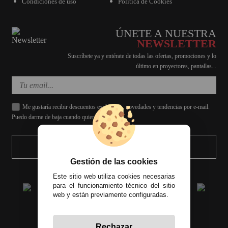
Condiciones de uso
Política de Cookies
ÚNETE A NUESTRA
NEWSLETTER
Suscríbete ya y entérate de todas las ofertas, promociones y lo
último en proyectores, pantallas...
Me gustaría recibir descuentos exclusivos, novedades y tendencias por e-mail.
Puedo darme de baja cuando quiera.
ENVIAR
Gestión de las cookies
Este sitio web utiliza cookies necesarias
para el funcionamiento técnico del sitio
web y están previamente configuradas.
Rechazar