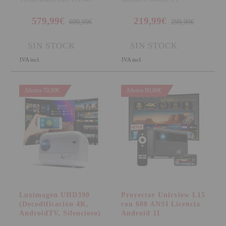
NATIVO (3840x2160 píxels)
certificado que dota a tus apli
Por primer
579,99€
219,99€
699,99€
299,99€
SIN STOCK
SIN STOCK
IVA incl.
IVA incl.
Ahorra 70,00€
Ahorra 80,00€
Luximagen UHD390
Proyector Unicview L15
(Decodificación 4K,
con 600 ANSI Licencia
AndroidTV, Silencioso)
Android 11