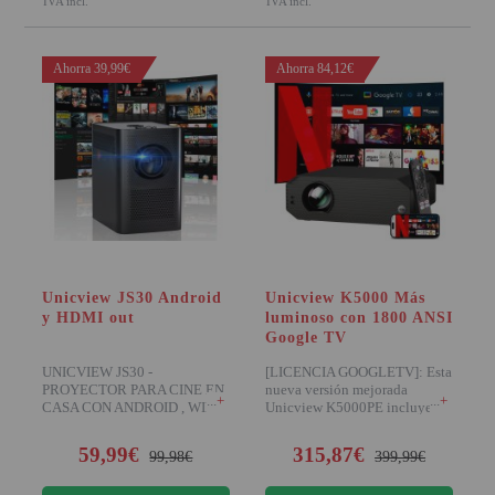
IVA incl.
IVA incl.
Ahorra 39,99€
Ahorra 84,12€
Unicview JS30 Android
Unicview K5000 Más
y HDMI out
luminoso con 1800 ANSI
Google TV
UNICVIEW JS30 -
[LICENCIA GOOGLETV]: Esta
PROYECTOR PARA CINE EN
nueva versión mejorada
+
+
CASA CON ANDROID , WIFI,
Unicview K5000PE incluye el
BLUETOOTH, PORTATIL,
sistema operati
BAJO NIVEL D
59,99€
315,87€
99,98€
399,99€