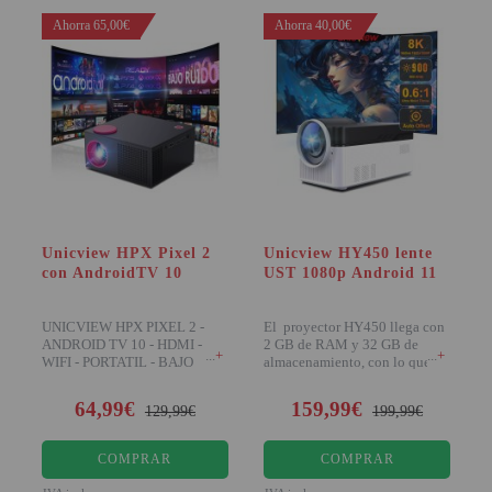
Ahorra 65,00€
Ahorra 40,00€
Unicview HPX Pixel 2
Unicview HY450 lente
con AndroidTV 10
UST 1080p Android 11
UNICVIEW HPX PIXEL 2 -
El proyector HY450 llega con
ANDROID TV 10 - HDMI -
2 GB de RAM y 32 GB de
+
+
WIFI - PORTATIL - BAJO
almacenamiento, con lo que
RUIDO El nuevo Unicvie
podremos reproducir
64,99€
159,99€
129,99€
199,99€
COMPRAR
COMPRAR