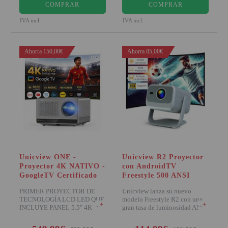
COMPRAR
COMPRAR
IVA incl.
IVA incl.
Ahorra 150,00€
Ahorra 85,00€
Unicview ONE -
Unicview R2 Proyector
Proyector 4K NATIVO -
con AndroidTV
GoogleTV Certificado
Freestyle 500 ANSI
PRIMER PROYECTOR DE
Unicview lanza su nuevo
TECNOLOGÍA LCD LED QUE
modelo Freestyle R2 con una
+
+
INCLUYE PANEL 5.5" 4K
gran tasa de luminosidad ANSI
NATIVO Desde el año 2023 U
500 para ser un p