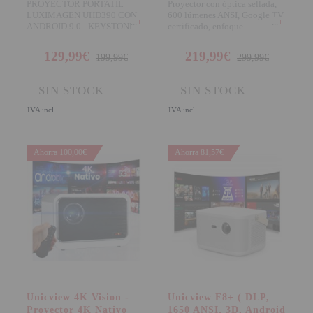
PROYECTOR PORTATIL
Proyector con óptica sellada,
LUXIMAGEN UHD390 CON
600 lúmenes ANSI, Google TV
+
+
ANDROID 9.0 - KEYSTONE
certificado, enfoque
4D - Luximagen inno
motorizado, correc
129,99€
219,99€
199,99€
299,99€
SIN STOCK
SIN STOCK
IVA incl.
IVA incl.
Ahorra 100,00€
Ahorra 81,57€
Unicview 4K Vision -
Unicview F8+ ( DLP,
Proyector 4K Nativo
1650 ANSI, 3D, Android