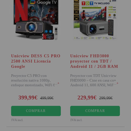
Unicview DESS C5 PRO
Unicview FHD3000
2500 ANSI Licencia
proyector con TDT /
Google
Android 11 / 2GB RAM
Proyector C5 PRO con
Proyector con TDT Unicview
resolución nativa 1080p,
FHD3000 – Cine en casa con
+
+
enfoque motorizado, WiFi 6 y
Android 11, 600 ANSI, WiFi,
2500 lúmenes ANSI. I
Bluetooth Carac
399,99€
229,99€
499,99€
299,99€
COMPRAR
COMPRAR
IVA incl.
IVA incl.