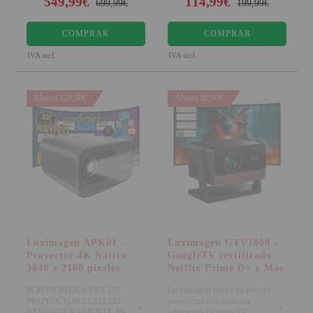
549,99€
114,99€
699,99€
199,99€
COMPRAR
COMPRAR
IVA incl.
IVA incl.
Ahorra 120,00€
Ahorra 80,00€
Luximagen APK01 -
Luximagen GTV1000 -
Proyector 4K Nativo
GoogleTV certificado
3840 x 2160 pixeles
Netflix Prime D+ y Más
POR PRIMERA VEZ UN
Luximagen lanza su primer
PROYECTOR LCD LED
proyector con sistema
+
+
VERDADERAMENTE 4K
operativo Google TV