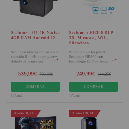
PROYECTOR PARA EL
MUNDIAL 2026
PROYECTOR PARA FUTBOL
Seelumen 811 4K Nativo
Seelumen HR300 DLP
PROYECTORES 2K O 4K
4GB RAM Android 12
3D, Miracast, Wifi,
NATIVOS
Silencioso
REACONDICIONADOS
Seelumen innova con su nueva
Nuevo proyector portatil
creación 811 4K un proyector
Seelumen HR300 con
+
+
SUPER OFERTAS
dotado de la máxima
tecnología DLP de Texas
excelencia en cua
instruments, destaca por incorp
¿QUÉ MODELO NECESITO?
539,99€
249,99€
759,99€
344,25€
OFERTAS DESTACADAS
COMPRAR
COMPRAR
TIPOS DE PROYECTOR
IVA incl.
IVA incl.
PANTALLAS DE
PROYECCIÓN
Ahorra 50,00€
Ahorra 120,00€
PRODUCTOS
RECOMENDADOS