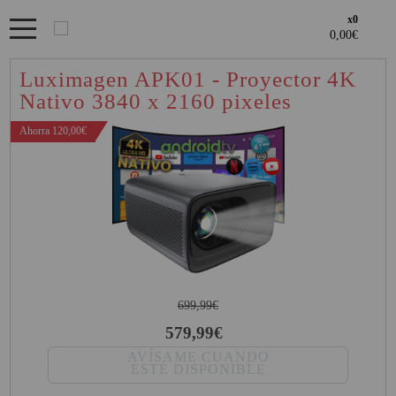
x0
Bienvenid@ otra vez
PRODUCTOS DESTACADOS
YA SOY CLIENTE
Luximagen APK01 - Proyector 4K
OFERTAS
Nativo 3840 x 2160 pixeles
Regístrate en un momento
LOS + VENDIDOS
Ahorra 120,00€
¿ERES NUEVO?
GAMING Y RETRO
Acceder al
Creando una cuenta en proyectorbarato.com podrás realizar tus
GENERADORES PORTÁTILES
Recordarme
¿Olvidates la contraseña?
recordar aquí
ÁREA DE CLIENTES
pedidos cómodamente, consultar el estado de tus pedidos y
NOVEDADES
operaciones realizadas con anterioridad.
Si tienes cualquier duda durante el proceso de registro puede
NUESTRAS MARCAS
ENTRAR
contactarnos al 951102122, estaremos encantados de atenderte.
· Regístrate y aprovecha los descuentos y ventajas de ser
Profesional del sector.
PANDORA BOX
699,99€
· Unete a nuestra familia de profesionales, y aprovecha nuestras
REGISTRO CLIENTE
579,99€
tarifas.
PANTALLAS DE
PROYECCION ALR
AVÍSAME CUANDO
ESTÉ DISPONIBLE
PHOTO BOOTH 360
REGISTRO PROFESIONAL