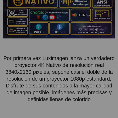
PROYECTOR PARA EL
MUNDIAL 2026
PROYECTOR PARA FUTBOL
PROYECTORES 2K O 4K
NATIVOS
REACONDICIONADOS
SUPER OFERTAS
Por primera vez Luximagen lanza un verdadero
proyector 4K Nativo de resolución real
¿QUÉ MODELO NECESITO?
3840x2160 pixeles, supone casi el doble de la
OFERTAS DESTACADAS
resolución de un proyector 1080p estandard.
Disfrute de sus contenidos a la mayor calidad
TIPOS DE PROYECTOR
de imagen posible, imágenes más precisas y
PANTALLAS DE
definidas llenas de colorido
PROYECCIÓN
PRODUCTOS
RECOMENDADOS