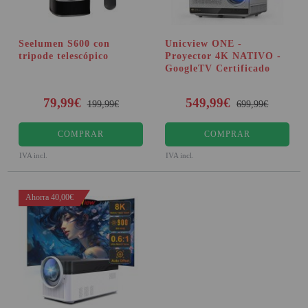
Seelumen S600 con
Unicview ONE -
tripode telescópico
Proyector 4K NATIVO -
GoogleTV Certificado
79,99€
549,99€
199,99€
699,99€
COMPRAR
COMPRAR
IVA incl.
IVA incl.
Ahorra 40,00€