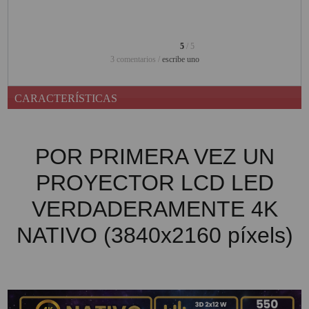
PINBALL VIRTUAL
PIZARRAS INTERACTIVAS
5
/ 5
3 comentarios /
escribe uno
PROYECTOR 3D
PROYECTOR FULLHD Y HD
CARACTERÍSTICAS
PROYECTOR CON TDT
PROYECTOR CON WIFI
POR PRIMERA VEZ UN
PROYECTOR DE LED
PROYECTOR LCD LED
PROYECTOR DE TIRO
VERDADERAMENTE 4K
ULTRA CORTO
NATIVO (3840x2160 píxels)
PROYECTOR PARA CINE EN
CASA
PROYECTOR PARA
EDUCACION