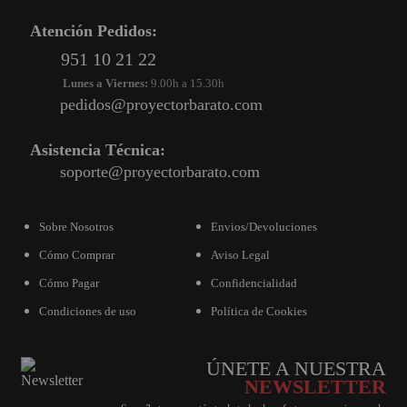
PROYECTOR PARA EL
Atención Pedidos:
MUNDIAL 2026
951 10 21 22
PROYECTOR PARA FUTBOL
Lunes a Viernes:
9.00h a 15.30h
pedidos@proyectorbarato.com
PROYECTORES 2K O 4K
NATIVOS
Asistencia Técnica:
REACONDICIONADOS
soporte@proyectorbarato.com
SUPER OFERTAS
¿QUÉ MODELO NECESITO?
Sobre Nosotros
Envios/Devoluciones
Cómo Comprar
Aviso Legal
OFERTAS DESTACADAS
Cómo Pagar
Confidencialidad
TIPOS DE PROYECTOR
Condiciones de uso
Política de Cookies
PANTALLAS DE
PROYECCIÓN
ÚNETE A NUESTRA
PRODUCTOS
NEWSLETTER
RECOMENDADOS