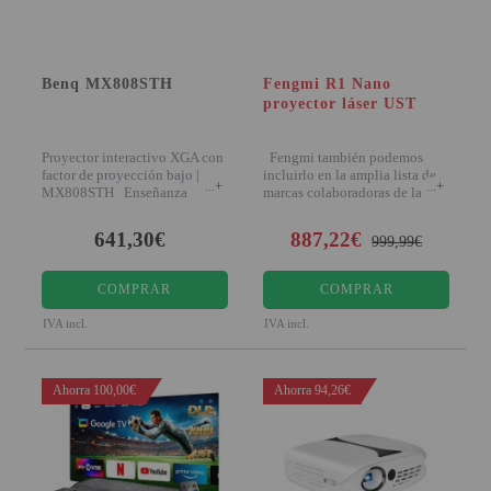
PINBALL VIRTUAL
PIZARRAS INTERACTIVAS
Benq MX808STH
Fengmi R1 Nano
proyector láser UST
PROYECTOR 3D
PROYECTOR FULLHD Y HD
Proyector interactivo XGA con
Fengmi también podemos
factor de proyección bajo |
incluirlo en la amplia lista de
+
+
MX808STH Enseñanza
marcas colaboradoras de la
PROYECTOR CON TDT
interactiva avanza
641,30€
887,22€
PROYECTOR CON WIFI
999,99€
PROYECTOR DE LED
COMPRAR
COMPRAR
PROYECTOR DE TIRO
IVA incl.
IVA incl.
ULTRA CORTO
PROYECTOR PARA CINE EN
Ahorra 100,00€
Ahorra 94,26€
CASA
PROYECTOR PARA
EDUCACION