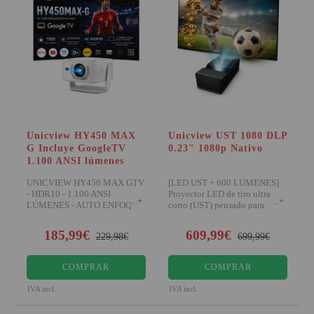
Unicview HY450 MAX
Unicview UST 1080 DLP
G Incluye GoogleTV
0.23" 1080p Nativo
1.100 ANSI lúmenes
UNICVIEW HY450 MAX GTV
[LED UST + 600 LÚMENES]
- HDR10 - 1.100 ANSI
Proyector LED de tiro ultra
+
+
LÚMENES - AUTO ENFOQUE
corto (UST) pensado para
Google TV integrado, res
colocar muy cerca de
185,99€
609,99€
229,98€
699,99€
COMPRAR
COMPRAR
IVA incl.
IVA incl.