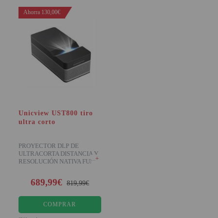
Ahorra 130,00€
Unicview UST800 tiro
ultra corto
PROYECTOR DLP DE
ULTRACORTA DISTANCIA Y
+
RESOLUCIÓN NATIVA FULL
HD El Unicview UST800 es un
689,99€
819,99€
COMPRAR