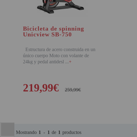
PINBALL VIRTUAL
PIZARRAS INTERACTIVAS
Bicicleta de spinning
PROYECTOR 3D
Unicview SB-750
PROYECTOR FULLHD Y HD
Estructura de acero construida en un
PROYECTOR CON TDT
único cuerpo Moto con volante de
24kg y pedal antidesl
+
PROYECTOR CON WIFI
PROYECTOR DE LED
219,99€
PROYECTOR DE TIRO
259,99€
ULTRA CORTO
COMPRAR
PROYECTOR PARA CINE EN
CASA
PROYECTOR PARA
EDUCACION
Mostrando
1
-
1
de
1
productos