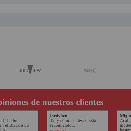
iniones de nuestros clientes
jordybcn
Migue
ar!! La he
Tal y como se describe,la
Acabo
n el Black a un
recomiendo...
model
eíb...
bastan