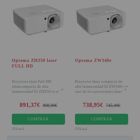
Optoma ZH350 laser
Optoma ZW340e
FULL HD
Proyector láser Full HD
Proyector láser compacto de
ultracompacto de alta
alta luminosidad El ZW340e es
+
+
luminosidad El ZH350 es uno
uno de los proyectores láser
de los proye
DuraCore
891,37€
738,95€
898,99€
745,00€
COMPRAR
COMPRAR
IVA incl.
IVA incl.