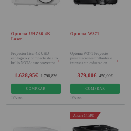
PROYECTOR PARA EL
MUNDIAL 2026
PROYECTOR PARA FUTBOL
PROYECTORES 2K O 4K
Optoma UHZ66 4K
Optoma W371
Laser
NATIVOS
REACONDICIONADOS
Proyector láser 4K UHD
Optoma W371 Proyecte
ecológico y compacto de alto
presentaciones brillantes e
+
+
SUPER OFERTAS
brillo NOTA: este proyector es
intensas sin esfuerzo en
bajo pedido
cualquier momento del
¿QUÉ MODELO NECESITO?
1.628,95€
379,00€
1.798,83€
450,00€
OFERTAS DESTACADAS
COMPRAR
COMPRAR
TIPOS DE PROYECTOR
IVA incl.
IVA incl.
PANTALLAS DE
PROYECCIÓN
Ahorra 14,59€
PRODUCTOS
RECOMENDADOS