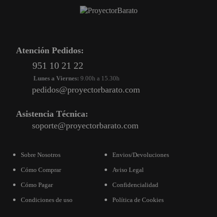
PROYECTOR PARA EL
MUNDIAL 2026
PROYECTOR PARA FUTBOL
Atención Pedidos:
PROYECTORES 2K O 4K
951 10 21 22
NATIVOS
Lunes a Viernes:
9.00h a 15.30h
REACONDICIONADOS
pedidos@proyectorbarato.com
SUPER OFERTAS
Asistencia Técnica:
¿QUÉ MODELO NECESITO?
soporte@proyectorbarato.com
OFERTAS DESTACADAS
Sobre Nosotros
Envios/Devoluciones
TIPOS DE PROYECTOR
Cómo Comprar
Aviso Legal
PANTALLAS DE
Cómo Pagar
Confidencialidad
PROYECCIÓN
Condiciones de uso
Política de Cookies
PRODUCTOS
RECOMENDADOS