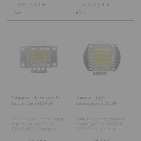
SIN STOCK
SIN STOCK
IVA incl.
IVA incl.
Lámpara de recambio
lampara LED
Luximagen HD430
Luximagen HD520
Lámpara Led de recambio para
Lampara de recambio para el
el proyector Luximagen
modelo Luximagen HD520
+
+
HD430 NOTA: Una vez se haga
NOTA: Una vez se haga
instalado la lámpa
instalado la lámpara no s