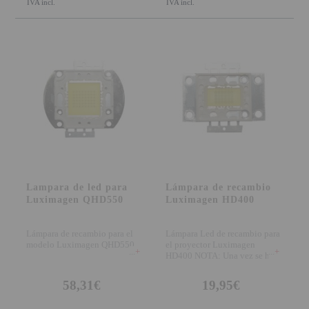
IVA incl.
IVA incl.
Lampara de led para
Lámpara de recambio
Luximagen QHD550
Luximagen HD400
Lámpara de recambio para el
Lámpara Led de recambio para
modelo Luximagen QHD550
el proyector Luximagen
+
+
HD400 NOTA: Una vez se haga
instalado la lámpa
58,31€
19,95€