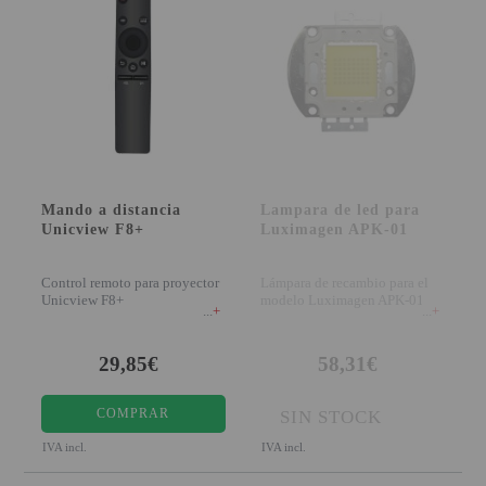
Mando a distancia
Lampara de led para
Unicview F8+
Luximagen APK-01
Control remoto para proyector
Lámpara de recambio para el
Unicview F8+
modelo Luximagen APK-01
+
+
29,85€
58,31€
COMPRAR
SIN STOCK
IVA incl.
IVA incl.