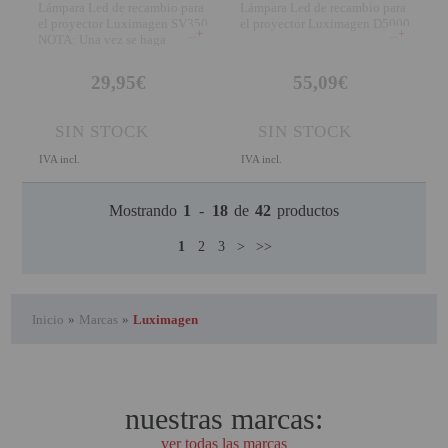
Lámpara Led de recambio para
Lámpara Led de recambio para
el proyector Luximagen SV350
el proyector Luximagen D5000
+
+
NOTA: Una vez se haga
instalado la lámpa
29,95€
55,09€
SIN STOCK
SIN STOCK
IVA incl.
IVA incl.
Mostrando
1
-
18
de
42
productos
1
2
3
>
>>
Inicio
»
Marcas
»
Luximagen
nuestras marcas:
ver todas las marcas