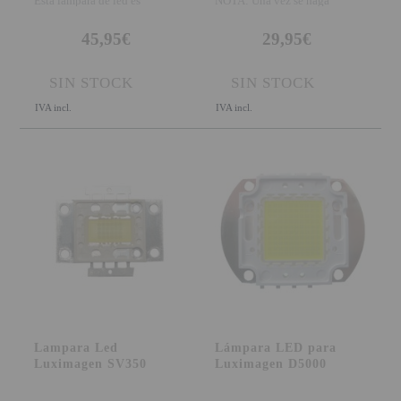
Esta lámpara de led es
NOTA: Una vez se haga
únicamente útil para el m
instalado la lámpa
45,95€
29,95€
SIN STOCK
SIN STOCK
IVA incl.
IVA incl.
Lampara Led
Lámpara LED para
Luximagen SV350
Luximagen D5000