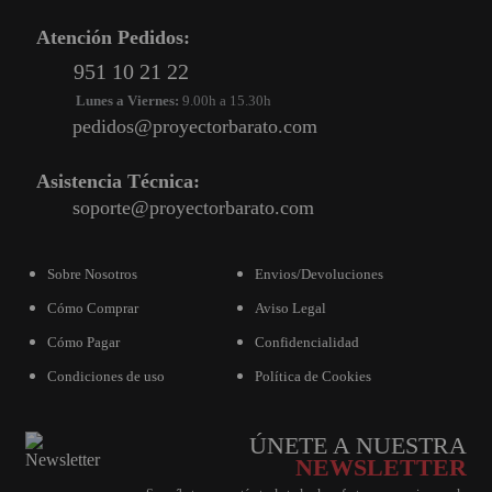
PROYECTOR PARA EL
Atención Pedidos:
MUNDIAL 2026
951 10 21 22
PROYECTOR PARA FUTBOL
Lunes a Viernes:
9.00h a 15.30h
pedidos@proyectorbarato.com
PROYECTORES 2K O 4K
NATIVOS
Asistencia Técnica:
REACONDICIONADOS
soporte@proyectorbarato.com
SUPER OFERTAS
¿QUÉ MODELO NECESITO?
Sobre Nosotros
Envios/Devoluciones
Cómo Comprar
Aviso Legal
OFERTAS DESTACADAS
Cómo Pagar
Confidencialidad
TIPOS DE PROYECTOR
Condiciones de uso
Política de Cookies
PANTALLAS DE
PROYECCIÓN
ÚNETE A NUESTRA
PRODUCTOS
NEWSLETTER
RECOMENDADOS