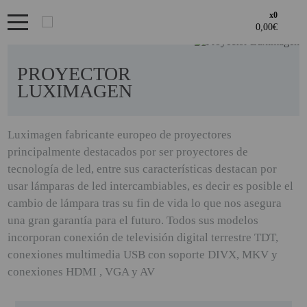
x0
Bienvenid@ otra vez
PRODUCTOS DESTACADOS
YA SOY CLIENTE
OFERTAS
PROYECTOR
Regístrate en un momento
LUXIMAGEN
LOS + VENDIDOS
¿ERES NUEVO?
GAMING Y RETRO
Luximagen fabricante europeo de proyectores
Acceder al
principalmente destacados por ser proyectores de
Creando una cuenta en proyectorbarato.com podrás realizar tus
GENERADORES PORTÁTILES
Recordarme
¿Olvidates la contraseña?
recordar aquí
ÁREA DE CLIENTES
tecnología de led, entre sus características destacan por
pedidos cómodamente, consultar el estado de tus pedidos y
NOVEDADES
operaciones realizadas con anterioridad.
usar lámparas de led intercambiables, es decir es posible el
Si tienes cualquier duda durante el proceso de registro puede
cambio de lámpara tras su fin de vida lo que nos asegura
NUESTRAS MARCAS
ENTRAR
contactarnos al 951102122, estaremos encantados de atenderte.
· Regístrate y aprovecha los descuentos y ventajas de ser
una gran garantía para el futuro. Todos sus modelos
Profesional del sector.
PANDORA BOX
incorporan conexión de televisión digital terrestre TDT,
· Unete a nuestra familia de profesionales, y aprovecha nuestras
conexiones multimedia USB con soporte DIVX, MKV y
REGISTRO CLIENTE
tarifas.
PANTALLAS DE
conexiones HDMI , VGA y AV
PROYECCION ALR
PHOTO BOOTH 360
REGISTRO PROFESIONAL