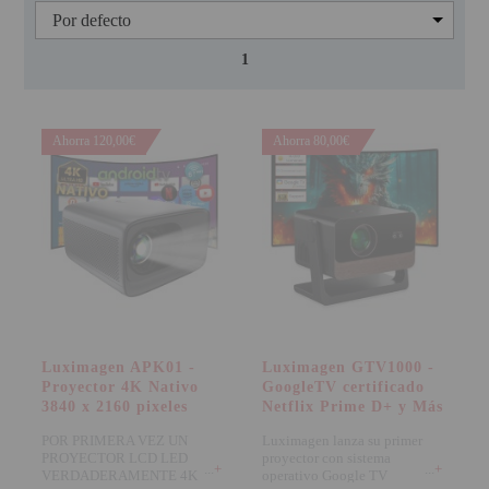
PINBALL VIRTUAL
1
PIZARRAS INTERACTIVAS
PROYECTOR 3D
Ahorra 120,00€
Ahorra 80,00€
PROYECTOR FULLHD Y HD
PROYECTOR CON TDT
PROYECTOR CON WIFI
PROYECTOR DE LED
PROYECTOR DE TIRO
ULTRA CORTO
Luximagen APK01 -
Luximagen GTV1000 -
PROYECTOR PARA CINE EN
Proyector 4K Nativo
GoogleTV certificado
CASA
3840 x 2160 pixeles
Netflix Prime D+ y Más
POR PRIMERA VEZ UN
Luximagen lanza su primer
PROYECTOR PARA
PROYECTOR LCD LED
proyector con sistema
EDUCACION
+
+
VERDADERAMENTE 4K
operativo Google TV