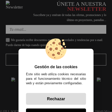
ÚNETE A NUESTRA
NEWSLETTER
Suscríbete ya y entérate de todas las ofertas, promociones y lo
último en proyectores, pantallas...
Me gustaría recibir descuentos exclusivos, novedades y tendencias por e-mail.
Puedo darme de baja cuando quiera.
ENVIAR
Gestión de las cookies
Este sitio web utiliza cookies necesarias
para el funcionamiento técnico del sitio
web y están previamente configuradas.
Rechazar
Todos los precios incluyen el IVA correspondiente
© FILL SOFT S.L., CIF: B93024339 C/ Archidona naves 30 y 32, C.P. 29649 Mijas