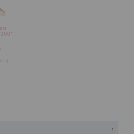
ion
 100"
a
ualq
1