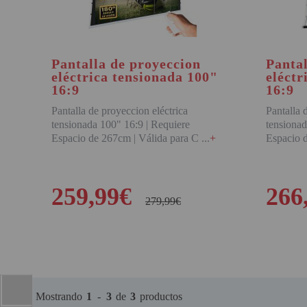
PINBALL VIRTUAL
PIZARRAS INTERACTIVAS
Pantalla de proyeccion
Pantal
PROYECTOR 3D
eléctrica tensionada 100"
eléctr
16:9
16:9
PROYECTOR FULLHD Y HD
Pantalla de proyeccion eléctrica
Pantalla 
PROYECTOR CON TDT
tensionada 100" 16:9 | Requiere
tensionad
Espacio de 267cm | Válida para C
+
Espacio 
PROYECTOR CON WIFI
PROYECTOR DE LED
259,99€
266
PROYECTOR DE TIRO
279,99€
ULTRA CORTO
COMPRAR
PROYECTOR PARA CINE EN
CASA
PROYECTOR PARA
EDUCACION
Mostrando
1
-
3
de
3
productos