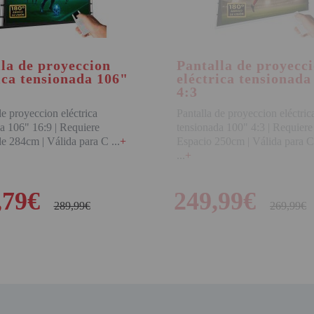
la de proyeccion
Pantalla de proyecc
ica tensionada 106"
eléctrica tensionada
4:3
de proyeccion eléctrica
Pantalla de proyeccion eléctric
a 106" 16:9 | Requiere
tensionada 100" 4:3 | Requiere
de 284cm | Válida para C
+
Espacio 250cm | Válida para C
+
,79€
249,99€
289,99€
269,99€
COMPRAR