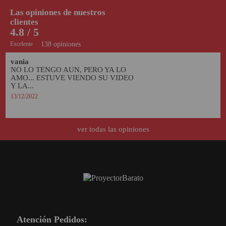
Las opiniones de nuestros
clientes
4.8 / 5
Excelente
138 opiniones
vania
NO LO TENGO AUN, PERO YA LO 
AMO... ESTUVE VIENDO SU VIDEO 
Y LA...
13/12/2022
ver todas las opiniones
Atención Pedidos: