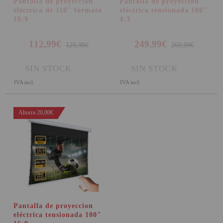
Pantalla de proyección
Pantalla de proyeccion
eléctrica de 110" formato
eléctrica tensionada 100"
16:9
4:3
112,99€
249,99€
129,98€
269,99€
SIN STOCK
SIN STOCK
IVA incl.
IVA incl.
Ahorra 20,00€
Pantalla de proyeccion
eléctrica tensionada 100"