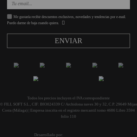
Me gustaría recibir descuentos exclusivos, novedades y tendencias por e-mail.
Puedo darme de baja cuando quiera.
ENVIAR
Todos los precios incluyen el IVA correspondiente
© FILL SOFT S.L., CIF: B93024339 C/ Archidona naves 30 y 32, C.P. 29649 Mijas
Costa (Málaga) | Empresa inscrita en el registro mercantil tomo 4686 Libro 3594
folio 110
Desarrollado por: