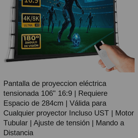
PROYECTOR PARA EL
MUNDIAL 2026
PROYECTOR PARA FUTBOL
PROYECTORES 2K O 4K
NATIVOS
REACONDICIONADOS
SUPER OFERTAS
¿QUÉ MODELO NECESITO?
Pantalla de proyeccion eléctrica
OFERTAS DESTACADAS
tensionada 106" 16:9 | Requiere
TIPOS DE PROYECTOR
Espacio de 284cm | Válida para
Cualquier proyector Incluso UST | Motor
PANTALLAS DE
PROYECCIÓN
Tubular | Ajuste de tensión | Mando a
PRODUCTOS
Distancia
RECOMENDADOS