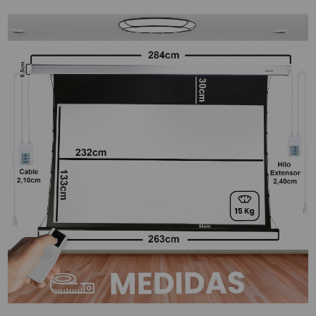
SOPORTE PARA PROYECTOR
CABLES Y ACCESORIOS
Atención Pedidos:
951 10 21 22
Lunes a Viernes:
9.00h a 15.30h
pedidos@proyectorbarato.com
Asistencia Técnica:
soporte@proyectorbarato.com