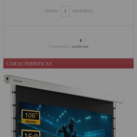
PINBALL VIRTUAL
Quiero
unidad(es)
PIZARRAS INTERACTIVAS
PROYECTOR 3D
0
/ 5
PROYECTOR FULLHD Y HD
0 comentarios /
escribe uno
PROYECTOR CON TDT
CARACTERÍSTICAS
PROYECTOR CON WIFI
PROYECTOR DE LED
PROYECTOR DE TIRO
ULTRA CORTO
PROYECTOR PARA CINE EN
CASA
PROYECTOR PARA
EDUCACION