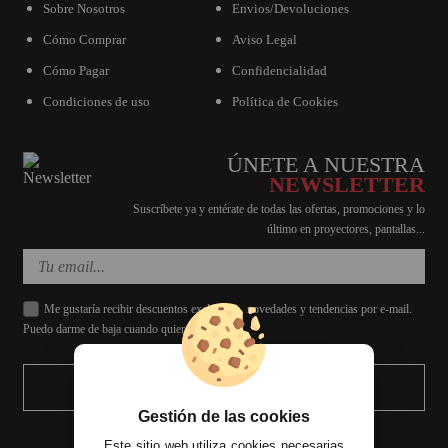
Sobre Nosotros
Envios/Devoluciones
Cómo Comprar
Aviso Legal
Cómo Pagar
Confidencialidad
Condiciones de uso
Política de Cookies
ÚNETE A NUESTRA
NEWSLETTER
Suscríbete ya y entérate de todas las ofertas, promociones y lo
último en proyectores, pantallas...
Me gustaría recibir descuentos exclusivos, novedades y tendencias por e-mail.
Puedo darme de baja cuando quiera.
ENVIAR
Gestión de las cookies
Este sitio web utiliza cookies necesarias