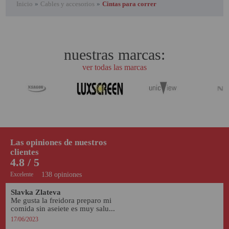
Inicio
»
Cables y accesorios
»
Cintas para correr
PROYECTOR PARA EL
MUNDIAL 2026
PROYECTOR PARA FUTBOL
nuestras marcas:
PROYECTORES 2K O 4K
ver todas las marcas
NATIVOS
REACONDICIONADOS
SUPER OFERTAS
¿QUÉ MODELO NECESITO?
Las opiniones de nuestros
OFERTAS DESTACADAS
clientes
4.8 / 5
TIPOS DE PROYECTOR
Excelente
138 opiniones
PANTALLAS DE
Slavka Zlateva
PROYECCIÓN
Me gusta la freidora preparo mi 
comida sin aseiete es muy salu...
PRODUCTOS
17/06/2023
RECOMENDADOS