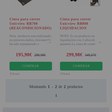
PINBALL VIRTUAL
PIZARRAS INTERACTIVAS
Cinta para correr
Cinta para correr
Unicview RB700
Unicview RB800
PROYECTOR 3D
(REACONDICIONADO)
LIQUIDACION
PROYECTOR FULLHD Y HD
Nota: producto reacondionado,
NOTA: Es un producto en
no presenta daños, únicamente
liquidación con 2 años de
+
+
ha sido repaquetado y
garantia La cinta de correr
PROYECTOR CON TDT
reacondic
Unicview RB800 es
195,90€
299,98€
PROYECTOR CON WIFI
289,99€
349,67€
PROYECTOR DE LED
COMPRAR
COMPRAR
PROYECTOR DE TIRO
IVA incl.
IVA incl.
ULTRA CORTO
Mostrando
1
-
2
de
2
productos
PROYECTOR PARA CINE EN
CASA
1
PROYECTOR PARA
EDUCACION