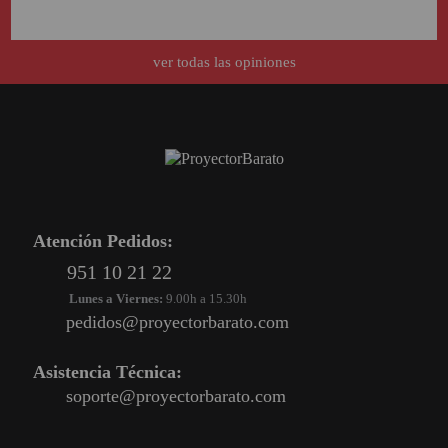
SOPORTE PARA PROYECTOR
ver todas las opiniones
CABLES Y ACCESORIOS
Atención Pedidos:
951 10 21 22
Lunes a Viernes:
9.00h a 15.30h
pedidos@proyectorbarato.com
Atención Pedidos:
Asistencia Técnica:
951 10 21 22
soporte@proyectorbarato.com
Lunes a Viernes:
9.00h a 15.30h
pedidos@proyectorbarato.com
Asistencia Técnica:
soporte@proyectorbarato.com