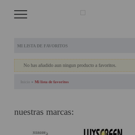
Bienvenid@ otra vez
YA SOY CLIENTE
PRODUCTOS DESTACADOS
OFERTAS
LOS + VENDIDOS
MI LISTA DE FAVORITOS
GAMING Y RETRO
Recordarme
¿Olvidates la contraseña?
recordar aquí
No has añadido aun ningun producto a favoritos.
GENERADORES PORTÁTILES
NOVEDADES
Inicio
»
Mi lista de favoritos
ENTRAR
NUESTRAS MARCAS
PANDORA BOX
nuestras marcas:
PANTALLAS DE
PROYECCION ALR
PHOTO BOOTH 360