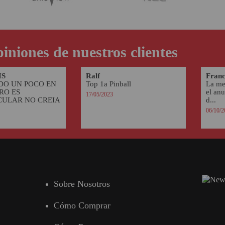
iniones de nuestros clientes
IS
Ralf
Franc
DO UN POCO EN
Top 1a Pinball
La me
RO ES
el anu
17/05/2023
CULAR NO CREIA
d...
06/10/2
Sobre Nosotros
Cómo Comprar