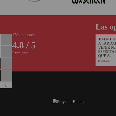
PINBALL VIRTUAL
PIZARRAS INTERACTIVAS
Las op
PROYECTOR 3D
138 opiniones
PROYECTOR FULLHD Y HD
JUAN LU
4.8 / 5
A TARDA
PROYECTOR CON TDT
VENIR PE
ESPECTA
Excelente
QUE S...
PROYECTOR CON WIFI
03/01/2025
PROYECTOR DE LED
PROYECTOR DE TIRO
ULTRA CORTO
PROYECTOR PARA CINE EN
CASA
PROYECTOR PARA
EDUCACION