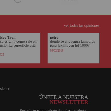
ver todas las opiniones
isco Tron
petre
sa es tal y como sale en
donde se encuentra lamparas
ncio. La superficie está
para luximagen hd 1000?
03/02/2018
022
ÚNETE A NUESTRA
NEWSLETTER
Suscríbete ya y entérate de todas las ofertas,