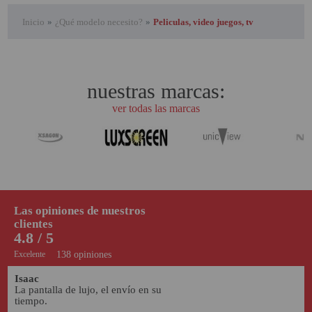
Inicio
»
¿Qué modelo necesito?
»
Peliculas, video juegos, tv
nuestras marcas:
ver todas las marcas
Las opiniones de nuestros
clientes
4.8 / 5
Excelente
138 opiniones
Isaac
La pantalla de lujo, el envío en su 
tiempo. 