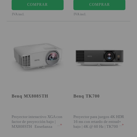
COMPRAR
COMPRAR
SOPORTE PARA PROYECTOR
IVA incl.
IVA incl.
CABLES Y ACCESORIOS
Atención Pedidos:
951 10 21 22
Lunes a Viernes:
9.00h a 15.30h
pedidos@proyectorbarato.com
Asistencia Técnica:
soporte@proyectorbarato.com
Benq MX808STH
Benq TK700
Proyector interactivo XGA con
Proyector para juegos 4K HDR
factor de proyección bajo |
16 ms con retardo de entrada
+
+
MX808STH Enseñanza
bajo | 4K @ 60 Hz | TK700
interactiva avanza