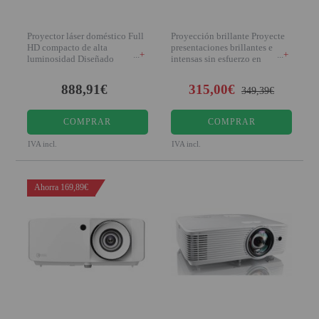
Proyector láser doméstico Full
Proyección brillante Proyecte
HD compacto de alta
presentaciones brillantes e
+
+
luminosidad Diseñado
intensas sin esfuerzo en
pensando en el medio amb
cualquier
888,91€
315,00€
349,39€
COMPRAR
COMPRAR
IVA incl.
IVA incl.
Ahorra 169,89€