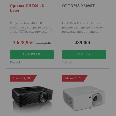
Optoma UHZ66 4K
OPTOMA X309ST
Laser
Proyector láser 4K UHD
OPTOMA X309ST Tiro corto,
ecológico y compacto de alto
potente y compacto Proyecte
+
+
brillo NOTA: este proyector es
presentaciones brillantes e
bajo pedido
intens
1.628,95€
489,00€
1.798,83€
COMPRAR
COMPRAR
IVA incl.
IVA incl.
Ahorra 14,59€
Ahorra 7,62€