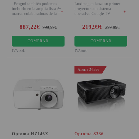
Fengmi también podemos
Luximagen lanza su primer
incluirlo en la amplia lista de
proyector con sistema
+
+
marcas colaboradoras de la
operativo Google TV
certificado que dota a tus apli
887,22€
219,99€
999,99€
299,99€
COMPRAR
COMPRAR
IVA incl.
IVA incl.
Ahorra 34,39€
Optoma HZ146X
Optoma S336