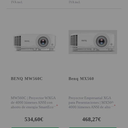
IVA incl.
IVA incl.
PROYECTOR PARA EL
MUNDIAL 2026
PROYECTOR PARA FUTBOL
PROYECTORES 2K O 4K
NATIVOS
REACONDICIONADOS
SUPER OFERTAS
¿QUÉ MODELO NECESITO?
BENQ MW560C
Benq MX560
OFERTAS DESTACADAS
TIPOS DE PROYECTOR
MW560C | Proyector WXGA
Proyector Empresarial XGA
de 4000 lúmenes ANSI con
para Presentaciones | MX560
PANTALLAS DE
+
+
ahorro de energía SmartEco
4000 lúmenes ANSI de alto
PROYECCIÓN
Presentaciones nítida
brillo y 20.0
534,60€
468,27€
PRODUCTOS
RECOMENDADOS