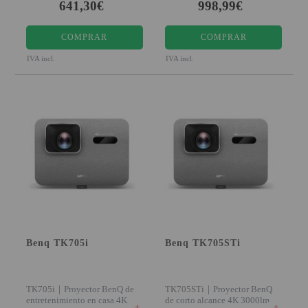
641,30€
998,99€
COMPRAR
COMPRAR
IVA incl.
IVA incl.
Benq TK705i
Benq TK705STi
TK705i｜Proyector BenQ de
TK705STi｜Proyector BenQ
entretenimiento en casa 4K
de corto alcance 4K 3000lm
+
+