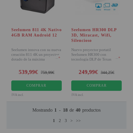
Seelumen 811 4K Nativo
Seelumen HR300 DLP
4GB RAM Android 12
3D, Miracast, Wifi,
Silencioso
Seelumen innova con su nueva
Nuevo proyector portatil
creación 811 4K un proyector
Seelumen HR300 con
+
+
dotado de la máxima
tecnología DLP de Texas
excelencia en cua
instruments, destaca por incorp
539,99€
249,99€
759,99€
344,25€
COMPRAR
COMPRAR
IVA incl.
IVA incl.
Mostrando
1
-
18
de
40
productos
1
2
3
>
>>