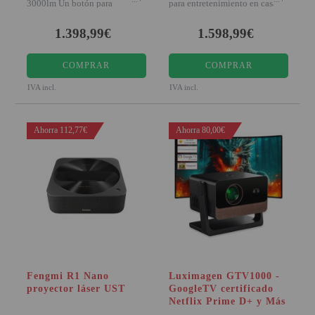
3000lm Un botón para
para entretenimiento en casa
diversión 4K brillante
Diversión a lo g
1.398,99€
1.598,99€
COMPRAR
COMPRAR
IVA incl.
IVA incl.
Ahorra 112,77€
Ahorra 80,00€
Fengmi R1 Nano
Luximagen GTV1000 -
proyector láser UST
GoogleTV certificado
Netflix Prime D+ y Más