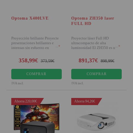
Optoma X400LVE
Optoma ZH350 laser
FULL HD
Proyección brillante Proyecte
Proyector láser Full HD
presentaciones brillantes e
ultracompacto de alta
+
+
intensas sin esfuerzo en
luminosidad El ZH350 es uno
cualquier
de los proye
358,99€
891,37€
373,59€
898,99€
COMPRAR
COMPRAR
IVA incl.
IVA incl.
Ahorra 220,00€
Ahorra 94,26€