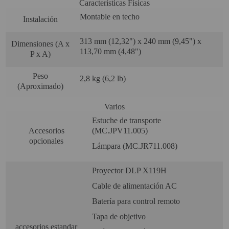
Características Físicas
Montable en techo
Instalación
313 mm (12,32") x 240 mm (9,45") x
Dimensiones (A x
113,70 mm (4,48")
P x A)
Peso
2,8 kg (6,2 lb)
(Aproximado)
Varios
Estuche de transporte
Accesorios
(MC.JPV11.005)
opcionales
Lámpara (MC.JR711.008)
Proyector DLP X119H
Cable de alimentación AC
Batería para control remoto
Tapa de objetivo
accesorios estandar