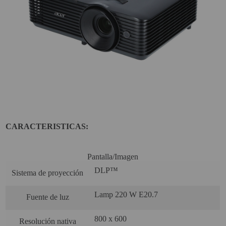
PROYECTOR PARA EL
MUNDIAL 2026
PROYECTOR PARA FUTBOL
PROYECTORES 2K O 4K
NATIVOS
REACONDICIONADOS
SUPER OFERTAS
¿QUÉ MODELO NECESITO?
CARACTERISTICAS:
OFERTAS DESTACADAS
Pantalla/Imagen
TIPOS DE PROYECTOR
DLP™
Sistema de proyección
PANTALLAS DE
PROYECCIÓN
Lamp 220 W E20.7
Fuente de luz
PRODUCTOS
800 x 600
Resolución nativa
RECOMENDADOS