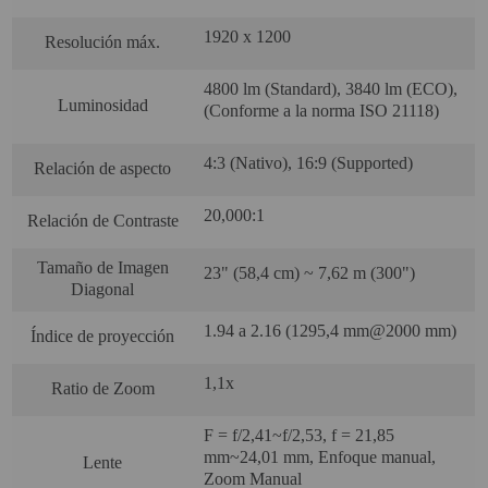
SOPORTE PARA PROYECTOR
1920 x 1200
Resolución máx.
CABLES Y ACCESORIOS
4800 lm (Standard), 3840 lm (ECO),
Luminosidad
(Conforme a la norma ISO 21118)
Atención Pedidos:
4:3 (Nativo), 16:9 (Supported)
951 10 21 22
Relación de aspecto
Lunes a Viernes:
9.00h a 15.30h
20,000:1
Relación de Contraste
pedidos@proyectorbarato.com
Tamaño de Imagen
23" (58,4 cm) ~ 7,62 m (300")
Asistencia Técnica:
Diagonal
soporte@proyectorbarato.com
1.94 a 2.16 (1295,4 mm@2000 mm)
Índice de proyección
1,1x
Ratio de Zoom
F = f/2,41~f/2,53, f = 21,85
mm~24,01 mm, Enfoque manual,
Lente
Zoom Manual