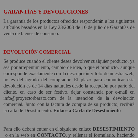
PROYECTOR PARA EL
GARANTÍAS Y DEVOLUCIONES
MUNDIAL 2026
La garantía de los productos ofrecidos responderán a los siguientes
PROYECTOR PARA FUTBOL
artículos basados en la Ley 23/2003 de 10 de julio de Garantías de
venta de bienes de consumo:
PROYECTORES 2K O 4K
NATIVOS
DEVOLUCIÓN COMERCIAL
REACONDICIONADOS
Se produce cuando el cliente desea devolver cualquier producto, ya
SUPER OFERTAS
sea por arrepentimiento, cambio de idea, o que el producto, aunque
corresponde exactamente con la descripción y foto de nuestra web,
¿QUÉ MODELO NECESITO?
no es del agrado del comprador. El plazo para comunicar esta
devolución es de 14 días naturales desde la recepción por parte del
OFERTAS DESTACADAS
cliente, en caso de ser festivo, dejar constancia por e-mail en
info@proyectorbarato.com
de la intención de la devolución
TIPOS DE PROYECTOR
comercial. Junto con la factura de compra de su producto, recibirá
la carta de Desistimiento.
Enlace a Carta de Desestimiento
PANTALLAS DE
PROYECCIÓN
Para ello deberá entrar en el siguiente enlace
DESESTIMIENTO
PRODUCTOS
o en la web en
CONTACTO
, y rellenar el formulario, haciendo
RECOMENDADOS