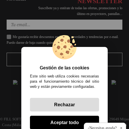
NEWSLETTER
Suscríbete ya y entérate de todas las ofertas, promociones y lo
último en proyectores, pantallas...
Me gustaría recibir descuentos exclusivos, novedades y tendencias por e-mail.
Puedo darme de baja cuando quiera.
ENVIAR
Gestión de las cookies
Este sitio web utiliza cookies necesarias
para el funcionamiento técnico del sitio
web y están previamente configuradas.
Rechazar
Todos los precios incluyen el IVA correspondiente
© FILL SOFT S.L., CIF: B93024339 C/ Archidona naves 30 y 32, C.P. 29649 Mijas
Aceptar todo
Costa (Málaga) | Empresa inscrita en el registro mercantil tomo 4686 Libro 3594
¿Necesitas ayuda?
×