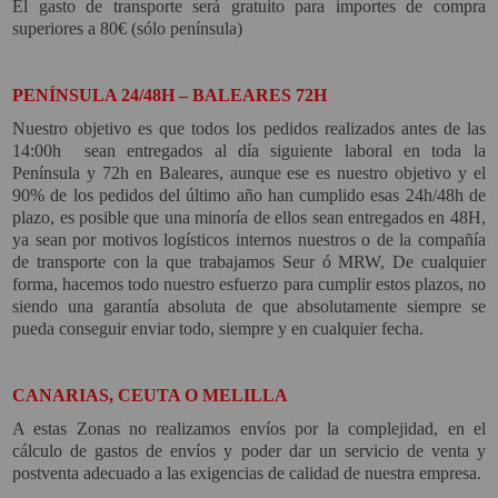
El gasto de transporte será gratuito para importes de compra
superiores a 80€ (sólo península)
PINBALL VIRTUAL
PIZARRAS INTERACTIVAS
PENÍNSULA 24/48H – BALEARES 72H
PROYECTOR 3D
Nuestro objetivo es que todos los pedidos realizados antes de las
14:00h sean entregados al día siguiente laboral en toda la
PROYECTOR FULLHD Y HD
Península y 72h en Baleares, aunque ese es nuestro objetivo y el
90% de los pedidos del último año han cumplido esas 24h/48h de
PROYECTOR CON TDT
plazo, es posible que una minoría de ellos sean entregados en 48H,
ya sean por motivos logísticos internos nuestros o de la compañía
PROYECTOR CON WIFI
de transporte con la que trabajamos Seur ó MRW, De cualquier
forma, hacemos todo nuestro esfuerzo para cumplir estos plazos, no
PROYECTOR DE LED
siendo una garantía absoluta de que absolutamente siempre se
PROYECTOR DE TIRO
pueda conseguir enviar todo, siempre y en cualquier fecha.
ULTRA CORTO
PROYECTOR PARA CINE EN
CANARIAS, CEUTA O MELILLA
CASA
A estas Zonas no realizamos envíos por la complejidad, en el
cálculo de gastos de envíos y poder dar un servicio de venta y
PROYECTOR PARA
postventa adecuado a las exigencias de calidad de nuestra empresa.
EDUCACION