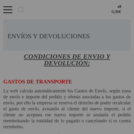
x0
Bienvenid@ otra vez
PRODUCTOS DESTACADOS
YA SOY CLIENTE
OFERTAS
ENVÍOS Y DEVOLUCIONES
Regístrate en un momento
LOS + VENDIDOS
¿ERES NUEVO?
CONDICIONES DE ENVIO Y
GAMING Y RETRO
DEVOLUCIÓN:
Acceder al
Creando una cuenta en proyectorbarato.com podrás realizar tus
GENERADORES PORTÁTILES
Recordarme
¿Olvidates la contraseña?
recordar aquí
ÁREA DE CLIENTES
pedidos cómodamente, consultar el estado de tus pedidos y
NOVEDADES
operaciones realizadas con anterioridad.
GASTOS DE TRANSPORTE
Si tienes cualquier duda durante el proceso de registro puede
La web calcula automáticamente los Gastos de Envío, según zona
NUESTRAS MARCAS
ENTRAR
contactarnos al 951102122, estaremos encantados de atenderte.
· Regístrate y aprovecha los descuentos y ventajas de ser
de envío e importe del pedido y ofertas asociadas a los gastos de
Profesional del sector.
PANDORA BOX
envío, por ello la empresa se reserva el derecho de poder recalcular
· Unete a nuestra familia de profesionales, y aprovecha nuestras
el gasto de envío, avisando al cliente del nuevo importe, si el
REGISTRO CLIENTE
tarifas.
PANTALLAS DE
cliente no aceptara ese nuevo importe se anularía el pedido
PROYECCION ALR
reembolsando la totalidad de lo pagado o cancelando si es contra
reembolso.
PHOTO BOOTH 360
REGISTRO PROFESIONAL