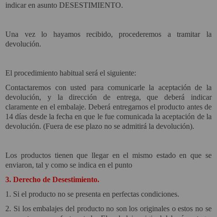
indicar en asunto DESESTIMIENTO.
SOPORTE PARA PROYECTOR
CABLES Y ACCESORIOS
Una vez lo hayamos recibido, procederemos a tramitar la
devolución.
Atención Pedidos:
El procedimiento habitual será el siguiente:
951 10 21 22
Contactaremos con usted para comunicarle la aceptación de la
Lunes a Viernes:
9.00h a 15.30h
devolución, y la dirección de entrega, que deberá indicar
pedidos@proyectorbarato.com
claramente en el embalaje. Deberá entregarnos el producto antes de
14 días desde la fecha en que le fue comunicada la aceptación de la
devolución. (Fuera de ese plazo no se admitirá la devolución).
Asistencia Técnica:
soporte@proyectorbarato.com
Los productos tienen que llegar en el mismo estado en que se
enviaron, tal y como se indica en el punto
3. Derecho de Desestimiento.
1. Si el producto no se presenta en perfectas condiciones.
2. Si los embalajes del producto no son los originales o estos no se