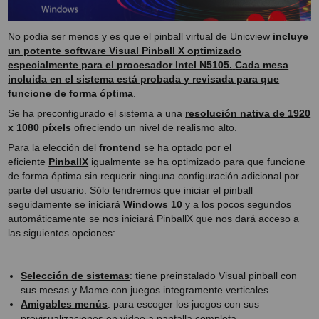
No podia ser menos y es que el pinball virtual de Unicview
incluye
un potente software Visual Pinball X optimizado
especialmente para el procesador Intel N5105.
Cada mesa
incluida en el sistema está probada y revisada para que
funcione de forma óptima
.
Se ha preconfigurado el sistema a una
resolución nativa de 1920
x 1080 píxels
ofreciendo un nivel de realismo alto.
Para la elección del
frontend
se ha optado por el
eficiente
PinballX
igualmente se ha optimizado para que funcione
de forma óptima sin requerir ninguna configuración adicional por
parte del usuario. Sólo tendremos que iniciar el pinball
seguidamente se iniciará
Windows 10
y a los pocos segundos
automáticamente se nos iniciará PinballX que nos dará acceso a
las siguientes opciones:
Selección de sistemas
: tiene preinstalado Visual pinball con
sus mesas y Mame con juegos integramente verticales.
Amigables menús
: para escoger los juegos con sus
previsualizaciones en vídeo a pantalla completa