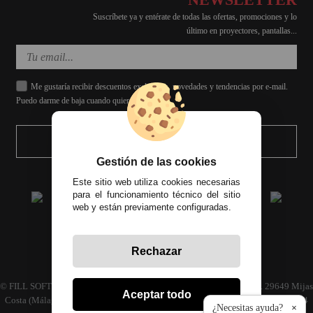
Suscríbete ya y entérate de todas las ofertas, promociones y lo
último en proyectores, pantallas...
Me gustaría recibir descuentos exclusivos, novedades y tendencias por e-mail.
Puedo darme de baja cuando quiera.
ENVIAR
Gestión de las cookies
Este sitio web utiliza cookies necesarias
para el funcionamiento técnico del sitio
web y están previamente configuradas.
Rechazar
Todos los precios incluyen el IVA correspondiente
© FILL SOFT S.L., CIF: B93024339 C/ Archidona naves 30 y 32, C.P. 29649 Mijas
Aceptar todo
Costa (Málaga) | Empresa inscrita en el registro mercantil tomo 4686 Libro 3594
¿Necesitas ayuda?
×