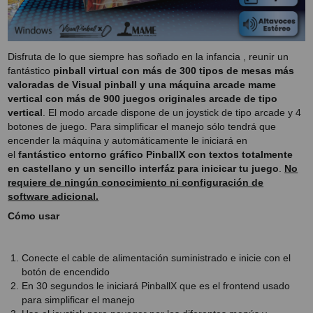
PROYECTOR PARA EL
MUNDIAL 2026
PROYECTOR PARA FUTBOL
Disfruta de lo que siempre has soñado en la infancia , reunir un
fantástico
pinball virtual con más de 300 tipos de mesas más
PROYECTORES 2K O 4K
valoradas de Visual pinball y una máquina arcade mame
NATIVOS
vertical con más de 900 juegos originales arcade de tipo
vertical
. El modo arcade dispone de un joystick de tipo arcade y 4
REACONDICIONADOS
botones de juego. Para simplificar el manejo sólo tendrá que
encender la máquina y automáticamente le iniciará en
SUPER OFERTAS
el
fantástico entorno gráfico PinballX con textos totalmente
en castellano y un sencillo interfáz para inicicar tu juego
.
No
¿QUÉ MODELO NECESITO?
requiere de ningún conocimiento ni configuración de
software adicional.
OFERTAS DESTACADAS
Cómo usar
TIPOS DE PROYECTOR
PANTALLAS DE
Conecte el cable de alimentación suministrado e inicie con el
PROYECCIÓN
botón de encendido
En 30 segundos le iniciará PinballX que es el frontend usado
PRODUCTOS
para simplificar el manejo
RECOMENDADOS