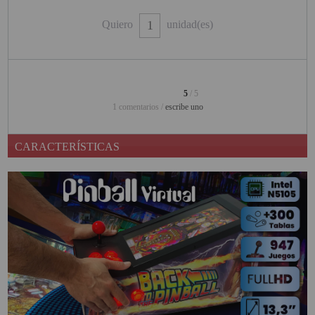
PINBALL VIRTUAL
Quiero
unidad(es)
PIZARRAS INTERACTIVAS
PROYECTOR 3D
5
/ 5
PROYECTOR FULLHD Y HD
1 comentarios /
escribe uno
PROYECTOR CON TDT
CARACTERÍSTICAS
PROYECTOR CON WIFI
PROYECTOR DE LED
PROYECTOR DE TIRO
ULTRA CORTO
PROYECTOR PARA CINE EN
CASA
PROYECTOR PARA
EDUCACION