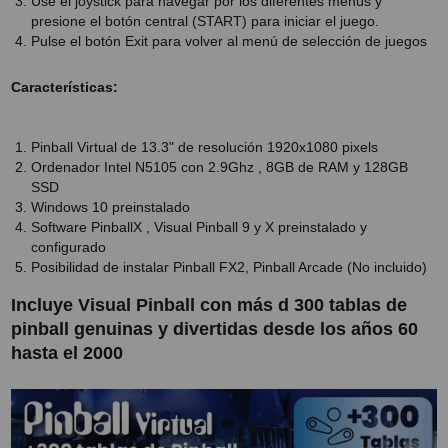
Use el joystick para navegar por los diferentes menús y
presione el botón central (START) para iniciar el juego.
SOPORTE PARA PROYECTOR
Pulse el botón Exit para volver al menú de selección de juegos
CABLES Y ACCESORIOS
Características:
Atención Pedidos:
Pinball Virtual de 13.3" de resolución 1920x1080 pixels
951 10 21 22
Ordenador Intel N5105 con 2.9Ghz , 8GB de RAM y 128GB
Lunes a Viernes:
9.00h a 15.30h
SSD
pedidos@proyectorbarato.com
Windows 10 preinstalado
Software PinballX , Visual Pinball 9 y X preinstalado y
configurado
Asistencia Técnica:
Posibilidad de instalar Pinball FX2, Pinball Arcade (No incluido)
soporte@proyectorbarato.com
Incluye Visual Pinball con más d 300 tablas de
pinball genuinas y divertidas desde los años 60
hasta el 2000