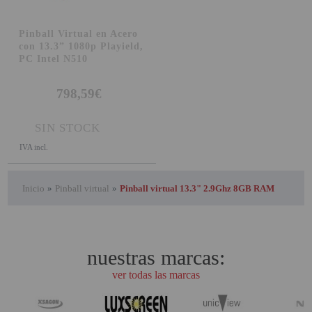
Pinball Virtual en Acero
con 13.3” 1080p Playield,
PC Intel N510
798,59€
SIN STOCK
IVA incl.
Inicio
»
Pinball virtual
»
Pinball virtual 13.3" 2.9Ghz 8GB RAM
nuestras marcas:
ver todas las marcas