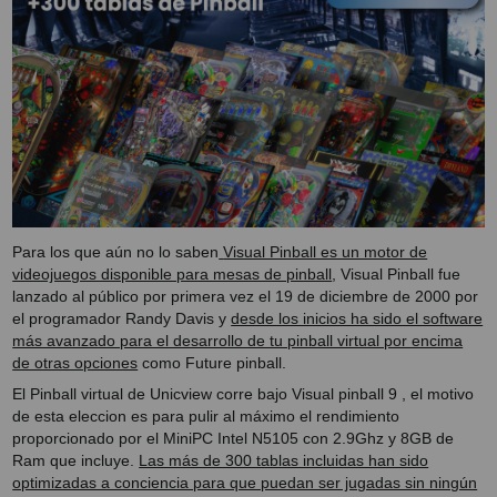
Para los que aún no lo saben
Visual Pinball es un motor de
videojuegos disponible para mesas de pinball
, Visual Pinball fue
lanzado al público por primera vez el 19 de diciembre de 2000 por
el programador Randy Davis y
desde los inicios ha sido el software
más avanzado para el desarrollo de tu pinball virtual por encima
de otras opciones
como Future pinball.
El Pinball virtual de Unicview corre bajo Visual pinball 9 , el motivo
de esta eleccion es para pulir al máximo el rendimiento
proporcionado por el MiniPC Intel N5105 con 2.9Ghz y 8GB de
Ram que incluye.
Las más de 300 tablas incluidas han sido
optimizadas a conciencia para que puedan ser jugadas sin ningún