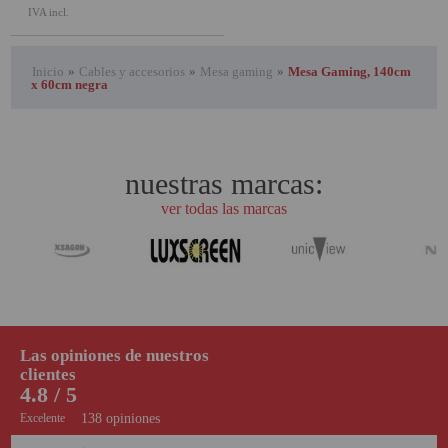
IVA incl.
Inicio
»
Cables y accesorios
»
Mesa gaming
»
Mesa Gaming, 140cm
x 60cm negra
nuestras marcas:
ver todas las marcas
Las opiniones de nuestros
clientes
4.8 / 5
Excelente
138 opiniones