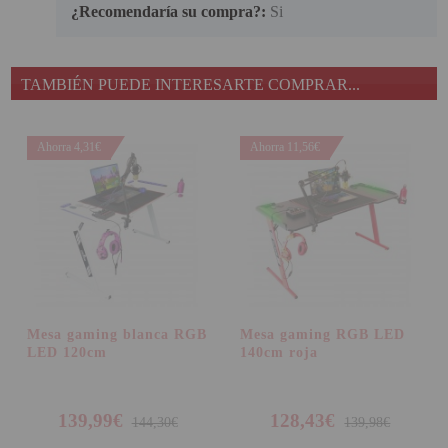
¿Recomendaría su compra?:
Si
TAMBIÉN PUEDE INTERESARTE COMPRAR...
Ahorra 4,31€
Ahorra 11,56€
Mesa gaming blanca RGB
Mesa gaming RGB LED
LED 120cm
140cm roja
139,99€
128,43€
144,30€
139,98€