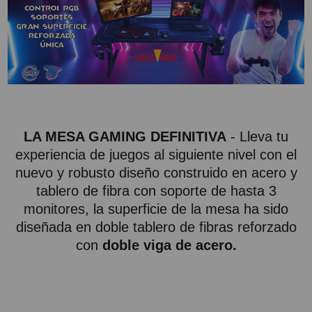
PROYECTOR PARA EL
MUNDIAL 2026
PROYECTOR PARA FUTBOL
PROYECTORES 2K O 4K
NATIVOS
REACONDICIONADOS
LA MESA GAMING DEFINITIVA
- Lleva tu
SUPER OFERTAS
experiencia de juegos al siguiente nivel con el
nuevo y robusto diseño construido en acero y
¿QUÉ MODELO NECESITO?
tablero de fibra con soporte de hasta 3
OFERTAS DESTACADAS
monitores, la superficie de la mesa ha sido
diseñada en doble tablero de fibras reforzado
TIPOS DE PROYECTOR
con
doble viga de acero.
PANTALLAS DE
PROYECCIÓN
PRODUCTOS
RECOMENDADOS