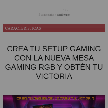
PINBALL VIRTUAL
5
/ 5
5 comentarios /
escribe uno
PIZARRAS INTERACTIVAS
PROYECTOR 3D
CARACTERÍSTICAS
PROYECTOR FULLHD Y HD
PROYECTOR CON TDT
CREA TU SETUP GAMING
PROYECTOR CON WIFI
CON LA NUEVA MESA
PROYECTOR DE LED
GAMING RGB Y OBTÉN TU
PROYECTOR DE TIRO
VICTORIA
ULTRA CORTO
PROYECTOR PARA CINE EN
CASA
PROYECTOR PARA
EDUCACION