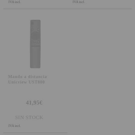
IVA incl.
IVA incl.
SOPORTE PARA PROYECTOR
CABLES Y ACCESORIOS
Atención Pedidos:
951 10 21 22
Lunes a Viernes:
9.00h a 15.30h
pedidos@proyectorbarato.com
Mando a distancia
Asistencia Técnica:
Unicview UST800
soporte@proyectorbarato.com
41,95€
SIN STOCK
IVA incl.