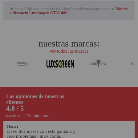
Inicio
»
Cables y accesorios
»
Mandos a distancia proyector
»
Mando
a distancia Luximagen GTV1000
nuestras marcas:
ver todas las marcas
Las opiniones de nuestros
clientes
4.8 / 5
Excelente
138 opiniones
Oscar
Llevo dos meses con esta pantalla y 
cero problemas , muy conte...