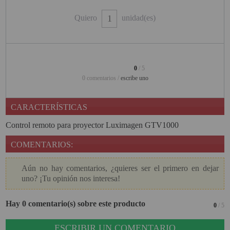
PINBALL VIRTUAL
Quiero
unidad(es)
PIZARRAS INTERACTIVAS
PROYECTOR 3D
0
/ 5
PROYECTOR FULLHD Y HD
0 comentarios /
escribe uno
PROYECTOR CON TDT
CARACTERÍSTICAS
PROYECTOR CON WIFI
Control remoto para proyector Luximagen GTV1000
PROYECTOR DE LED
COMENTARIOS:
PROYECTOR DE TIRO
ULTRA CORTO
Aún no hay comentarios, ¿quieres ser el primero en dejar
uno? ¡Tu opinión nos interesa!
PROYECTOR PARA CINE EN
CASA
Hay 0 comentario(s) sobre este producto
0
/ 5
PROYECTOR PARA
EDUCACION
ESCRIBIR UN COMENTARIO