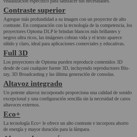
visualización específico para satisfacer sus necesidades.
Contraste superior
SOPORTE PARA PROYECTOR
Agregue más profundidad a su imagen con un proyector de alto
CABLES Y ACCESORIOS
contraste. En comparación con la tecnología de la competencia, los
proyectores Optoma DLP le brindan blancos más brillantes y
negros ultra ricos, las imágenes cobran vida y el texto aparece
Atención Pedidos:
nítido y claro, ideal para aplicaciones comerciales y educativas.
951 10 21 22
Full 3D
Lunes a Viernes:
9.00h a 15.30h
Los proyectores de Optoma pueden reproducir contenidos 3D
pedidos@proyectorbarato.com
desde de casi cualquier fuente 3D, incluyendo reproductores Blu-
ray, 3D Broadcasting y las última generación de consolas.
Asistencia Técnica:
Altavoz integrado
soporte@proyectorbarato.com
Un potente altavoz incorporado proporciona una calidad de sonido
excepcional y una configuración sencilla sin la necesidad de caros
altavoces externos.
Eco+
La tecnología Eco+ le ofrece un alto contraste e incorpora ahorro
de energía y mayor duración para la lámpara.