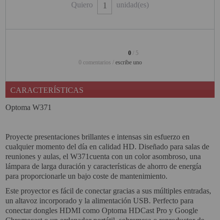
Quiero
unidad(es)
PINBALL VIRTUAL
PIZARRAS INTERACTIVAS
PROYECTOR 3D
0
/ 5
0 comentarios /
escribe uno
PROYECTOR FULLHD Y HD
PROYECTOR CON TDT
CARACTERÍSTICAS
PROYECTOR CON WIFI
Optoma W371
PROYECTOR DE LED
Proyecte presentaciones brillantes e intensas sin esfuerzo en
PROYECTOR DE TIRO
cualquier momento del día en calidad HD. Diseñado para salas de
ULTRA CORTO
reuniones y aulas, el W371cuenta con un color asombroso, una
lámpara de larga duración y características de ahorro de energía
PROYECTOR PARA CINE EN
para proporcionarle un bajo coste de mantenimiento.
CASA
Este proyector es fácil de conectar gracias a sus múltiples entradas,
un altavoz incorporado y la alimentación USB. Perfecto para
PROYECTOR PARA
conectar dongles HDMI como Optoma HDCast Pro y Google
EDUCACION