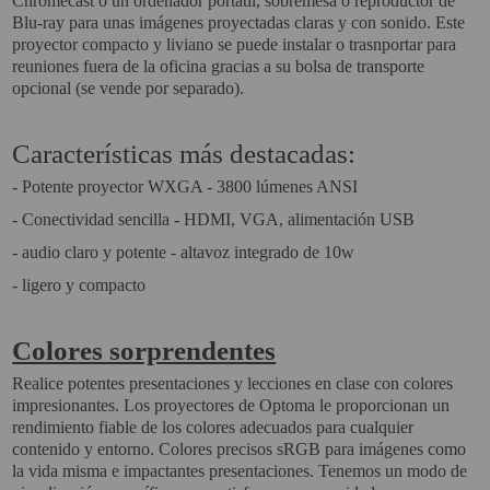
Chromecast o un ordenador portátil, sobremesa o reproductor de
PROYECTOR PARA EL
Blu-ray para unas imágenes proyectadas claras y con sonido. Este
MUNDIAL 2026
proyector compacto y liviano se puede instalar o trasnportar para
reuniones fuera de la oficina gracias a su bolsa de transporte
PROYECTOR PARA FUTBOL
opcional (se vende por separado).
PROYECTORES 2K O 4K
Características más destacadas:
NATIVOS
- Potente proyector WXGA - 3800 lúmenes ANSI
REACONDICIONADOS
- Conectividad sencilla - HDMI, VGA, alimentación USB
SUPER OFERTAS
- audio claro y potente - altavoz integrado de 10w
¿QUÉ MODELO NECESITO?
- ligero y compacto
OFERTAS DESTACADAS
Colores sorprendentes
TIPOS DE PROYECTOR
Realice potentes presentaciones y lecciones en clase con colores
PANTALLAS DE
impresionantes. Los proyectores de Optoma le proporcionan un
PROYECCIÓN
rendimiento fiable de los colores adecuados para cualquier
contenido y entorno. Colores precisos sRGB para imágenes como
PRODUCTOS
la vida misma e impactantes presentaciones. Tenemos un modo de
RECOMENDADOS