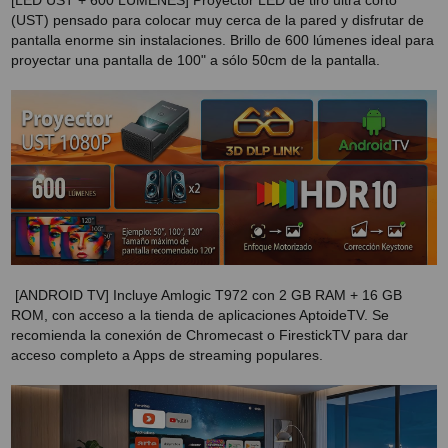
[LED UST + 600 LÚMENES] Proyector LED de tiro ultra corto
PROYECTOR PARA EL
(UST) pensado para colocar muy cerca de la pared y disfrutar de
MUNDIAL 2026
pantalla enorme sin instalaciones. Brillo de 600 lúmenes ideal para
proyectar una pantalla de 100" a sólo 50cm de la pantalla.
PROYECTOR PARA FUTBOL
PROYECTORES 2K O 4K
NATIVOS
REACONDICIONADOS
SUPER OFERTAS
¿QUÉ MODELO NECESITO?
OFERTAS DESTACADAS
[ANDROID TV] Incluye Amlogic T972 con 2 GB RAM + 16 GB
ROM, con acceso a la tienda de aplicaciones AptoideTV. Se
TIPOS DE PROYECTOR
recomienda la conexión de Chromecast o FirestickTV para dar
acceso completo a Apps de streaming populares.
PANTALLAS DE
PROYECCIÓN
PRODUCTOS
RECOMENDADOS