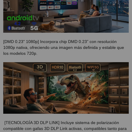
SOPORTE PARA PROYECTOR
CABLES Y ACCESORIOS
Atención Pedidos:
[DMD 0.23" 1080p] Incorpora chip DMD 0.23” con resolución
951 10 21 22
1080p nativa, ofreciendo una imagen más definida y estable que
los modelos 720p.
Lunes a Viernes:
9.00h a 15.30h
pedidos@proyectorbarato.com
Asistencia Técnica:
soporte@proyectorbarato.com
[TECNOLOGÍA 3D DLP LINK] Incluye sistema de polarización
compatible con gafas 3D DLP Link activas, compatibles tanto para