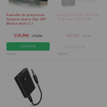
Pantalla de proyeccion
Google TV GD1 Stick 4K
formato marco fijo 100"
Widevine 2GB RAM
Blanco mate 1.1
159,99€
48,99€
179,99€
59,99€
COMPRAR
SIN STOCK
IVA incl.
IVA incl.