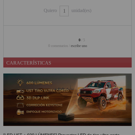
PINBALL VIRTUAL
Quiero
unidad(es)
PIZARRAS INTERACTIVAS
PROYECTOR 3D
0
/ 5
PROYECTOR FULLHD Y HD
0 comentarios /
escribe uno
PROYECTOR CON TDT
CARACTERÍSTICAS
PROYECTOR CON WIFI
PROYECTOR DE LED
PROYECTOR DE TIRO
ULTRA CORTO
PROYECTOR PARA CINE EN
CASA
PROYECTOR PARA
EDUCACION