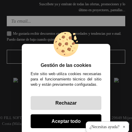
Suscríbete ya y entérate de todas las ofertas, promociones y lo
último en proyectores, pantallas...
Me gustaría recibir descuentos exclusivos, novedades y tendencias por e-mail.
Puedo darme de baja cuando quiera.
ENVIAR
Gestión de las cookies
Este sitio web utiliza cookies necesarias
para el funcionamiento técnico del sitio
web y están previamente configuradas.
Rechazar
Todos los precios incluyen el IVA correspondiente
© FILL SOFT S.L., CIF: B93024339 C/ Archidona naves 30 y 32, C.P. 29649 Mijas
Aceptar todo
Costa (Málaga) | Empresa inscrita en el registro mercantil tomo 4686 Libro 3594
¿Necesitas ayuda?
×
folio 110