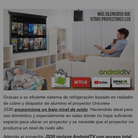
SOPORTE PARA PROYECTOR
CABLES Y ACCESORIOS
Atención Pedidos:
951 10 21 22
Lunes a Viernes:
9.00h a 15.30h
pedidos@proyectorbarato.com
Asistencia Técnica:
soporte@proyectorbarato.com
Gracias a su eficiente sistema de refrigeración basado en radiador
de cobre y disipador de aluminio el proyector Unicview
JS30
proporciona un bajo nivel de ruido
. Haciendolo ideal para
uso doméstico y especialmente en salas donde no haya suficiente
espacio para ubicar un proyector y se necesite que el proyector no
produzca un nivel de ruido alto.
Además
el proyector
JS30 incluye AndroidTV con acceso total