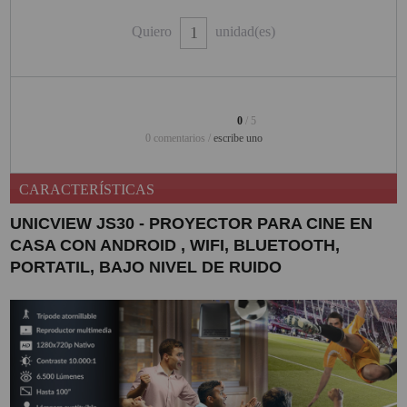
PINBALL VIRTUAL
Quiero
unidad(es)
PIZARRAS INTERACTIVAS
PROYECTOR 3D
0
/ 5
PROYECTOR FULLHD Y HD
0 comentarios /
escribe uno
PROYECTOR CON TDT
CARACTERÍSTICAS
PROYECTOR CON WIFI
UNICVIEW JS30 - PROYECTOR PARA CINE EN
PROYECTOR DE LED
CASA CON ANDROID , WIFI, BLUETOOTH,
PORTATIL, BAJO NIVEL DE RUIDO
PROYECTOR DE TIRO
ULTRA CORTO
PROYECTOR PARA CINE EN
CASA
PROYECTOR PARA
EDUCACION