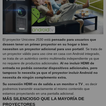
PROYECTOR PARA EL
MUNDIAL 2026
PROYECTOR PARA FUTBOL
PROYECTORES 2K O 4K
NATIVOS
El proyector Unicview JS30 está
pensado para usuarios que
REACONDICIONADOS
deseen tener un primer proyector en su hogar o bien
necesiten un proyector adicional para uso portatil
. Se trata de
SUPER OFERTAS
un proyector válido para uso cine en casa con Android integrado,
se trata de un auténtico centro multimedia independiente ya que
¿QUÉ MODELO NECESITO?
no requiere de productos adicionales.
Al no incluir HDMI de
OFERTAS DESTACADAS
entrada no podrás conectar dispositivos adicionales, pero
tampoco lo necesita ya que el proyector incluir Android no
TIPOS DE PROYECTOR
necesita de ningún complemento extra.
Su conexión HDMI es de salida a un monitor o TV
, es decir
PANTALLAS DE
podremos transmitir exactamente el mismo contenido que
PROYECCIÓN
estamos proyectando en una pantalla adicional.
MÁS SILENCIOSO QUE LA MAYORÍA DE
PRODUCTOS
PROYECTORES
RECOMENDADOS