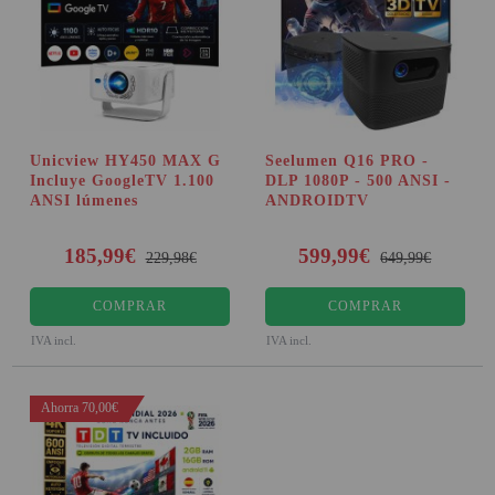
Unicview HY450 MAX G
Seelumen Q16 PRO -
Incluye GoogleTV 1.100
DLP 1080P - 500 ANSI -
ANSI lúmenes
ANDROIDTV
185,99€
599,99€
229,98€
649,99€
COMPRAR
COMPRAR
IVA incl.
IVA incl.
Ahorra 70,00€