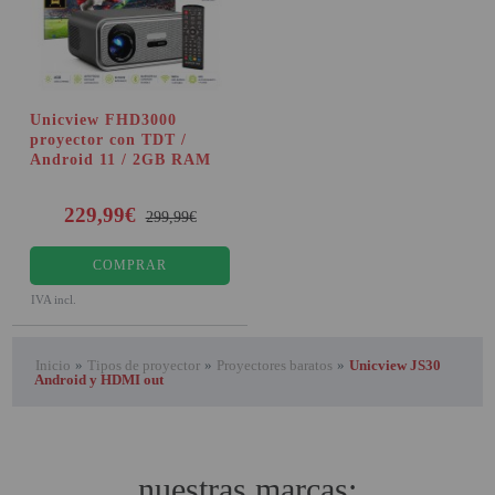
Unicview FHD3000
proyector con TDT /
Android 11 / 2GB RAM
229,99€
299,99€
COMPRAR
IVA incl.
Inicio
»
Tipos de proyector
»
Proyectores baratos
»
Unicview JS30
Android y HDMI out
nuestras marcas: