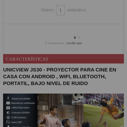
PINBALL VIRTUAL
Quiero
unidad(es)
PIZARRAS INTERACTIVAS
PROYECTOR 3D
0
/ 5
PROYECTOR FULLHD Y HD
0 comentarios /
escribe uno
PROYECTOR CON TDT
CARACTERÍSTICAS
PROYECTOR CON WIFI
UNICVIEW JS30 - PROYECTOR PARA CINE EN
PROYECTOR DE LED
CASA CON ANDROID , WIFI, BLUETOOTH,
PORTATIL, BAJO NIVEL DE RUIDO
PROYECTOR DE TIRO
ULTRA CORTO
PROYECTOR PARA CINE EN
CASA
PROYECTOR PARA
EDUCACION