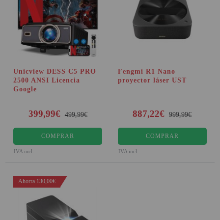
Unicview DESS C5 PRO
Fengmi R1 Nano
2500 ANSI Licencia
proyector láser UST
Google
399,99€
887,22€
499,99€
999,99€
COMPRAR
COMPRAR
IVA incl.
IVA incl.
Ahorra 130,00€