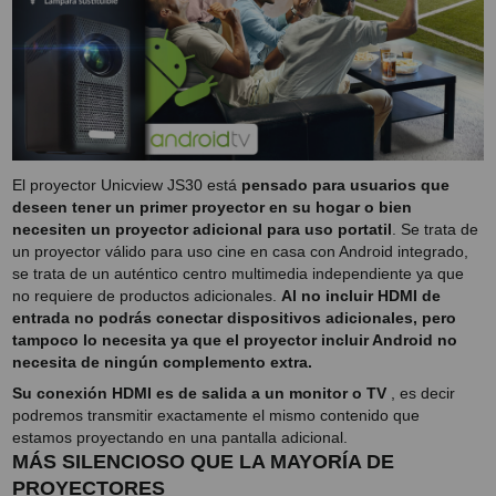
PROYECTOR PARA EL
MUNDIAL 2026
PROYECTOR PARA FUTBOL
PROYECTORES 2K O 4K
NATIVOS
El proyector Unicview JS30 está
pensado para usuarios que
REACONDICIONADOS
deseen tener un primer proyector en su hogar o bien
necesiten un proyector adicional para uso portatil
. Se trata de
SUPER OFERTAS
un proyector válido para uso cine en casa con Android integrado,
se trata de un auténtico centro multimedia independiente ya que
¿QUÉ MODELO NECESITO?
no requiere de productos adicionales.
Al no incluir HDMI de
OFERTAS DESTACADAS
entrada no podrás conectar dispositivos adicionales, pero
tampoco lo necesita ya que el proyector incluir Android no
TIPOS DE PROYECTOR
necesita de ningún complemento extra.
Su conexión HDMI es de salida a un monitor o TV
, es decir
PANTALLAS DE
podremos transmitir exactamente el mismo contenido que
PROYECCIÓN
estamos proyectando en una pantalla adicional.
MÁS SILENCIOSO QUE LA MAYORÍA DE
PRODUCTOS
PROYECTORES
RECOMENDADOS