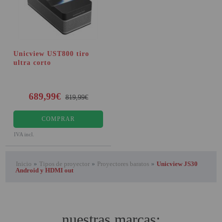
Unicview UST800 tiro
ultra corto
689,99€
819,99€
COMPRAR
IVA incl.
Inicio
»
Tipos de proyector
»
Proyectores baratos
»
Unicview JS30
Android y HDMI out
nuestras marcas: