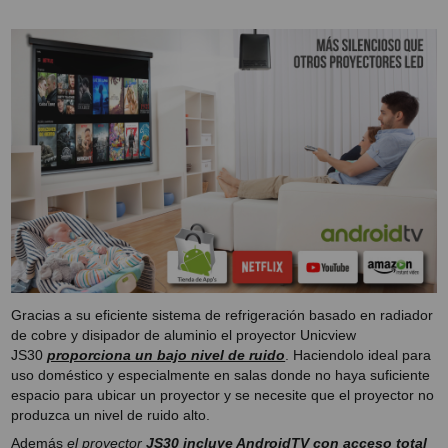
SOPORTE PARA PROYECTOR
CABLES Y ACCESORIOS
Atención Pedidos:
951 10 21 22
Lunes a Viernes:
9.00h a 15.30h
pedidos@proyectorbarato.com
Asistencia Técnica:
soporte@proyectorbarato.com
Gracias a su eficiente sistema de refrigeración basado en radiador
de cobre y disipador de aluminio el proyector Unicview
JS30
proporciona un bajo nivel de ruido
. Haciendolo ideal para
uso doméstico y especialmente en salas donde no haya suficiente
espacio para ubicar un proyector y se necesite que el proyector no
produzca un nivel de ruido alto.
Además
el proyector
JS30 incluye AndroidTV con acceso total