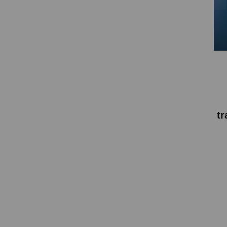
SOPORTE PARA PROYECTOR
CABLES Y ACCESORIOS
Atención Pedidos:
951 10 21 22
Lunes a Viernes:
9.00h a 15.30h
pedidos@proyectorbarato.com
tr
Asistencia Técnica:
soporte@proyectorbarato.com