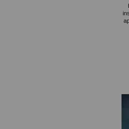
in
ap