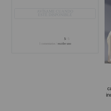
PINBALL VIRTUAL
AVÍSAME CUANDO
ESTÉ DISPONIBLE
PIZARRAS INTERACTIVAS
PROYECTOR 3D
PROYECTOR FULLHD Y HD
5
/ 5
1 comentarios /
escribe uno
PROYECTOR CON TDT
PROYECTOR CON WIFI
PROYECTOR DE LED
PROYECTOR DE TIRO
ULTRA CORTO
PROYECTOR PARA CINE EN
c
CASA
in
PROYECTOR PARA
EDUCACION