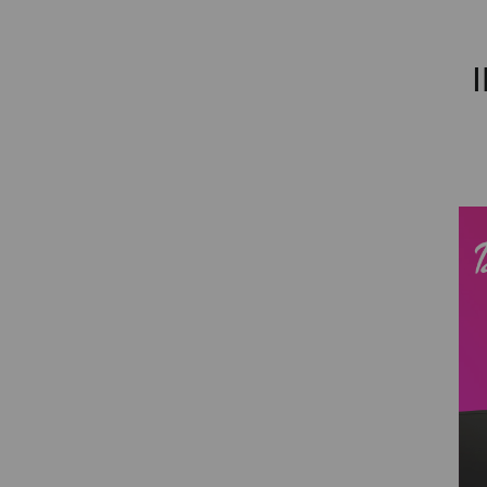
PROYECTOR PARA EL
MUNDIAL 2026
PROYECTOR PARA FUTBOL
PROYECTORES 2K O 4K
NATIVOS
REACONDICIONADOS
SUPER OFERTAS
¿QUÉ MODELO NECESITO?
OFERTAS DESTACADAS
TIPOS DE PROYECTOR
PANTALLAS DE
PROYECCIÓN
PRODUCTOS
RECOMENDADOS