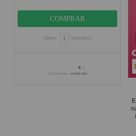
PINBALL VIRTUAL
PIZARRAS INTERACTIVAS
PROYECTOR 3D
Quiero
unidad(es)
PROYECTOR FULLHD Y HD
PROYECTOR CON TDT
PROYECTOR CON WIFI
0
/ 5
0 comentarios /
escribe uno
PROYECTOR DE LED
PROYECTOR DE TIRO
ULTRA CORTO
E
PROYECTOR PARA CINE EN
r
CASA
PROYECTOR PARA
EDUCACION