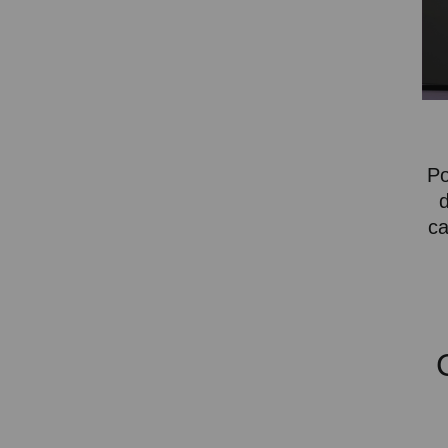
SOPORTE PARA PROYECTOR
CABLES Y ACCESORIOS
Atención Pedidos:
951 10 21 22
Po
Lunes a Viernes:
9.00h a 15.30h
d
pedidos@proyectorbarato.com
ca
Asistencia Técnica:
soporte@proyectorbarato.com