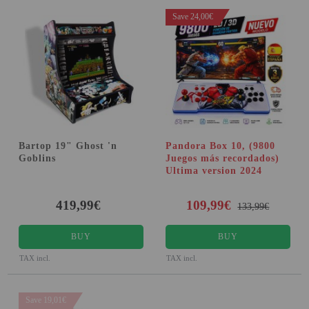
Save 24,00€
Bartop 19" Ghost 'n
Pandora Box 10, (9800
Goblins
Juegos más recordados)
Ultima version 2024
419,99€
109,99€
133,99€
BUY
BUY
TAX incl.
TAX incl.
Save 19,01€