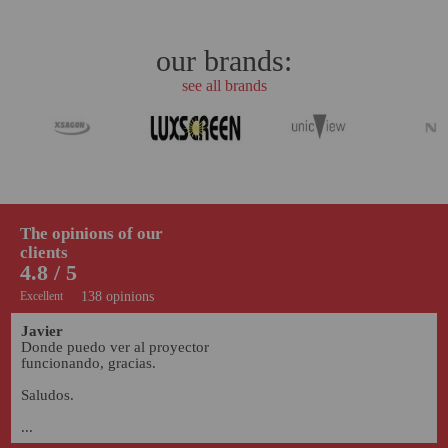
our brands:
see all brands
The opinions of our
clients
4.8 / 5
Excellent
138 opinions
Javier
Donde puedo ver al proyector 
funcionando, gracias.

Saludos.

...
07/10/2022