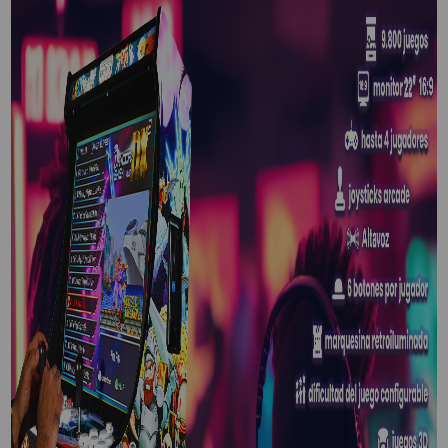
VIRTUAL PINBALL
WHAT MODEL I NEED?
WIFI PROJECTORS
WORLDCUP FOOTBALL 2026
PROJECTOR
RECONDITIONED
PROJECTORS
SPECIAL OFFERS
PROJECTION SCREEN
RECOMMENDED PRODUCTS
CEILLING MOUNT
CABLE