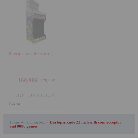
Bartop arcade stand
160,98€
179,99€
OUT OF STOCK
TAX incl.
Home
»
Pandora box
»
Bartop arcade 22 inch with coin acceptor
and 9800 games