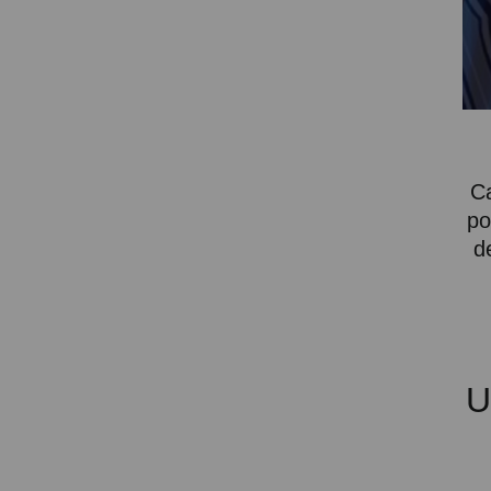
Attention Orders:
951 10 21 22
Monday to Friday 9.00h - 15.30h
pedidos@proyectorbarato.com
Ca
Technical Assistance:
po
soporte@proyectorbarato.com
d
U