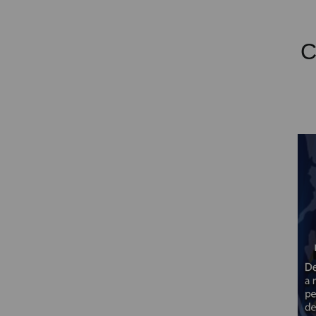
VIRTUAL PINBALL
C
WHAT MODEL I NEED?
WIFI PROJECTORS
WORLDCUP FOOTBALL 2026
PROJECTOR
RECONDITIONED
PROJECTORS
SPECIAL OFFERS
PROJECTION SCREEN
RECOMMENDED PRODUCTS
CEILLING MOUNT
CABLE