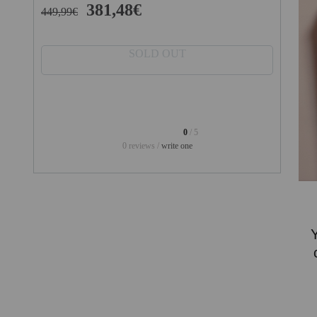
PROJECTORS
381,48€
449,99€
GAMING AND RETRO
SOLD OUT
HOME CINEMA PROJECTOR
INTERACTIVE
WHITEBOARDS
LED PROJECTOR
0
/ 5
0 reviews /
write one
NEW PRODUCTS
OUR BRANDS
OUTLET
PANDORA BOX
PHOTO BOOTH 360
SOLAR GENERATOR
UST PROJECTOR