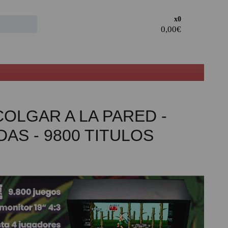
Access the
x0
CLIENT AREA
· Register and take advantage of the discounts and
advantages of being a Professional in the sector.
· Join our family of professionals, and take advantage of
our rates.
OLGAR A LA PARED -
PROFESSIONAL REGISTER
AS - 9800 TITULOS