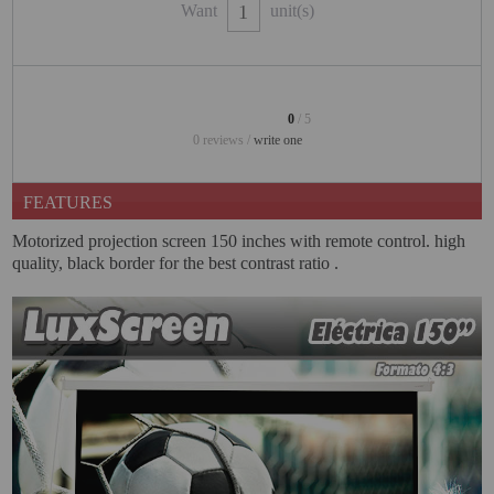
PROJECTORS
Want
unit(s)
GAMING AND RETRO
HOME CINEMA PROJECTOR
0
/ 5
INTERACTIVE
0 reviews /
write one
WHITEBOARDS
LED PROJECTOR
FEATURES
Motorized projection screen 150 inches with remote control. high
NEW PRODUCTS
quality, black border for the best contrast ratio .
OUR BRANDS
OUTLET
PANDORA BOX
PHOTO BOOTH 360
SOLAR GENERATOR
UST PROJECTOR