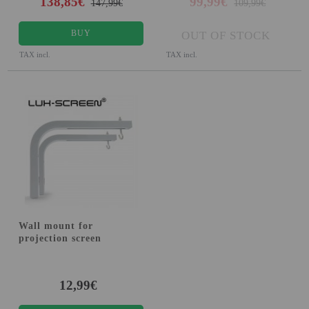
138,85€
99,99€
147,99€
109,99€
BUY
OUT OF STOCK
TAX incl.
TAX incl.
Wall mount for
projection screen
12,99€