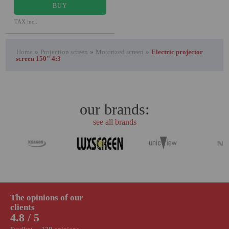
BUY
TAX incl.
Home
»
Projection screen
»
Motorized screen
»
Electric projector
screen 150" 4:3
our brands:
see all brands
The opinions of our
clients
4.8 / 5