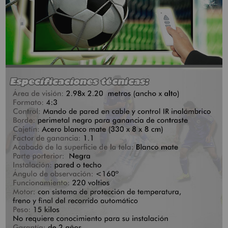
VIRTUAL PINBALL
WHAT MODEL I NEED?
WIFI PROJECTORS
WORLDCUP FOOTBALL 2026
PROJECTOR
RECONDITIONED
PROJECTORS
SPECIAL OFFERS
PROJECTION SCREEN
RECOMMENDED PRODUCTS
CEILLING MOUNT
CABLE