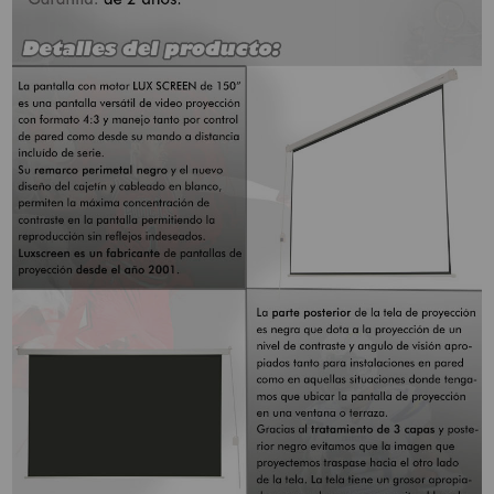
Attention Orders:
951 10 21 22
Monday to Friday 9.00h - 15.30h
pedidos@proyectorbarato.com
Technical Assistance:
soporte@proyectorbarato.com