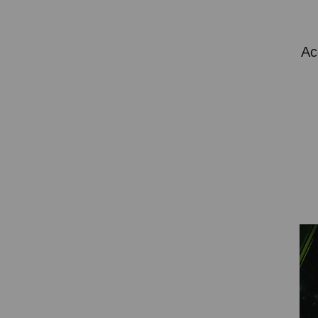
Attention Orders:
Ac
951 10 21 22
Monday to Friday 9.00h - 15.30h
pedidos@proyectorbarato.com
Technical Assistance:
soporte@proyectorbarato.com