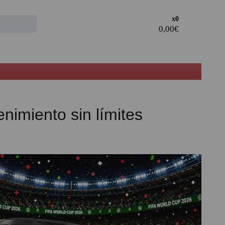
Access the
x0
CLIENT AREA
· Register and take advantage of the discounts and
advantages of being a Professional in the sector.
· Join our family of professionals, and take advantage of
our rates.
imiento sin límites
PROFESSIONAL REGISTER