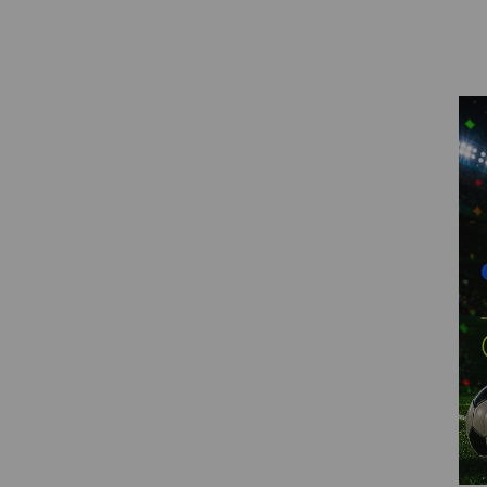
VIRTUAL PINBALL
WHAT MODEL I NEED?
WIFI PROJECTORS
WORLDCUP FOOTBALL 2026
PROJECTOR
RECONDITIONED
PROJECTORS
SPECIAL OFFERS
PROJECTION SCREEN
RECOMMENDED PRODUCTS
CEILLING MOUNT
CABLE