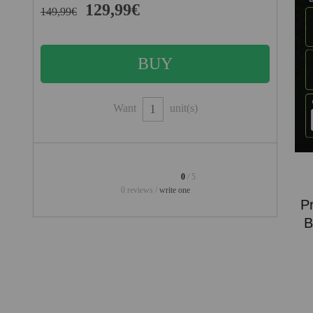
PROJECTORS
129,99€
149,99€
GAMING AND RETRO
HOME CINEMA PROJECTOR
INTERACTIVE
WHITEBOARDS
Want
unit(s)
LED PROJECTOR
NEW PRODUCTS
0
/ 5
OUR BRANDS
0 reviews /
write one
P
OUTLET
B
PANDORA BOX
PHOTO BOOTH 360
SOLAR GENERATOR
UST PROJECTOR