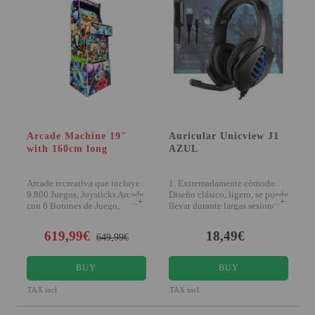
Arcade Machine 19"
Auricular Unicview J1
with 160cm long
AZUL
Arcade recreativa que incluye
1. Extremadamente cómodo:
9.800 Juegos, Joysticks Arcade
Diseño clásico, ligero, se puede
+
+
con 6 Botones de Juego,
llevar durante largas sesiones
Incluye Placa
(v
619,99€
18,49€
649,99€
BUY
BUY
TAX incl.
TAX incl.