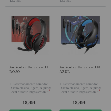
TAX incl.
TAX incl.
Auricular Unicview J1
Auricular Unicview J10
ROJO
AZUL
1. Extremadamente cómodo:
1. Extremadamente cómodo:
Diseño clásico, ligero, se puede
Diseño clásico, ligero, se puede
+
+
llevar durante largas sesiones
llevar durante largas sesiones
(v
(v
18,49€
18,49€