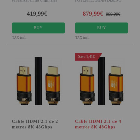
se realizaban las originales
POTENTE, GRAN DISEÑO Y
máquinas recre
CONSTRUIDA EN ACERO
Elegante ar
419,99€
879,99€
999,99€
BUY
BUY
TAX incl.
TAX incl.
Save 1,41€
Cable HDMI 2.1 de 2
Cable HDMI 2.1 de 4
metros 8K 48Gbps
metros 8K 48Gbps