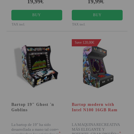
19,99€
19,99€
BUY
BUY
TAX incl.
TAX incl.
Save 120,00€
Bartop 19" Ghost 'n
Bartop modern with
Goblins
Intel N100 16GB Ram
La bartop de 19" ha sido
LA MAQUINA RECREATIVA
desarrollada a mano tal como
MÁS ELEGANTE Y
+
+