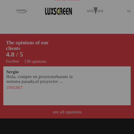
The opinions of our
clients
4.8 / 5
Excellent
138 opinions
Sergio
Hola, compre en proyectorbarato la 
semana pasada,el proyector ...
15/05/2017
see all opinions