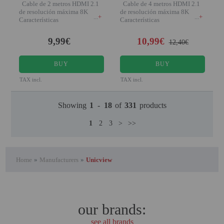
Cable de 2 metros HDMI 2.1
Cable de 4 metros HDMI 2.1
de resolución máxima 8K
de resolución máxima 8K
+
+
Características
Características
9,99€
10,99€
12,40€
BUY
BUY
TAX incl.
TAX incl.
Showing
1
-
18
of
331
products
1
2
3
>
>>
Home
»
Manufacturers
»
Unicview
our brands:
see all brands