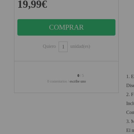
19,99€
PINBALL VIRTUAL
PIZARRAS INTERACTIVAS
PROYECTOR 3D
PROYECTOR FULLHD Y HD
Quiero
unidad(es)
PROYECTOR CON TDT
PROYECTOR CON WIFI
0
/ 5
1.
E
PROYECTOR DE LED
0 comentarios /
escribe uno
Dise
PROYECTOR DE TIRO
ULTRA CORTO
2.
F
Inc
PROYECTOR PARA CINE EN
CASA
Con 
3.
M
PROYECTOR PARA
EDUCACION
El 