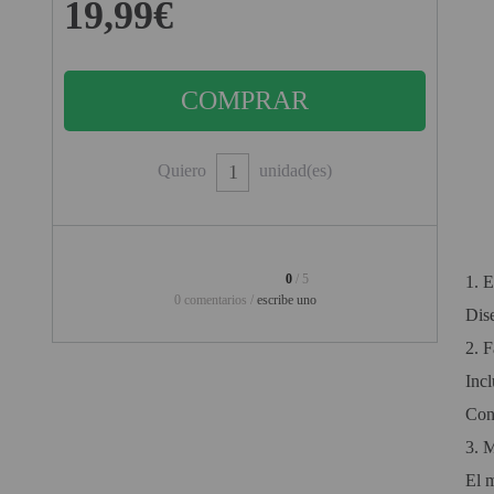
19,99€
PINBALL VIRTUAL
PIZARRAS INTERACTIVAS
PROYECTOR 3D
PROYECTOR FULLHD Y HD
Quiero
unidad(es)
PROYECTOR CON TDT
PROYECTOR CON WIFI
0
/ 5
1.
E
PROYECTOR DE LED
0 comentarios /
escribe uno
Dise
PROYECTOR DE TIRO
ULTRA CORTO
2.
F
Inc
PROYECTOR PARA CINE EN
CASA
Con 
3.
M
PROYECTOR PARA
EDUCACION
El 