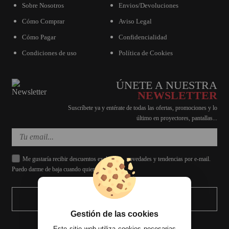
Sobre Nosotros
Envios/Devoluciones
Cómo Comprar
Aviso Legal
Cómo Pagar
Confidencialidad
Condiciones de uso
Política de Cookies
ÚNETE A NUESTRA
NEWSLETTER
Suscríbete ya y entérate de todas las ofertas, promociones y lo
último en proyectores, pantallas...
Me gustaría recibir descuentos exclusivos, novedades y tendencias por e-mail.
Puedo darme de baja cuando quiera.
ENVIAR
Gestión de las cookies
Este sitio web utiliza cookies necesarias