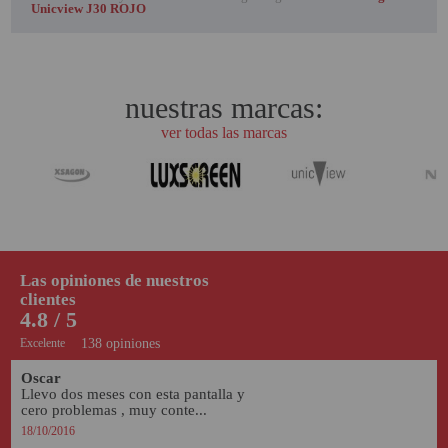
Unicview J30 ROJO
nuestras marcas:
ver todas las marcas
Las opiniones de nuestros
clientes
4.8 / 5
Excelente
138 opiniones
Oscar
Llevo dos meses con esta pantalla y 
cero problemas , muy conte...
18/10/2016