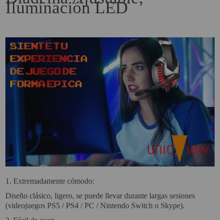
Iluminación LED
PROYECTOR PARA EL
MUNDIAL 2026
PROYECTOR PARA FUTBOL
PROYECTORES 2K O 4K
NATIVOS
REACONDICIONADOS
SUPER OFERTAS
¿QUÉ MODELO NECESITO?
OFERTAS DESTACADAS
TIPOS DE PROYECTOR
PANTALLAS DE
1.
Extremadamente cómodo:
PROYECCIÓN
Diseño clásico, ligero, se puede llevar durante largas sesiones
(videojuegos PS5 / PS4 / PC / Nintendo Switch o Skype).
PRODUCTOS
RECOMENDADOS