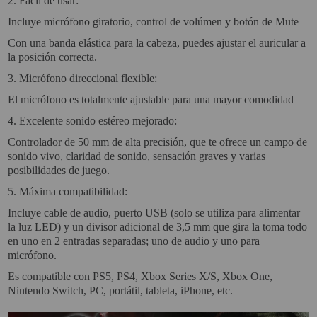
2.
Fácil de usar:
Incluye micrófono giratorio, control de volúmen y botón de Mute
SOPORTE PARA PROYECTOR
Con una banda elástica para la cabeza, puedes ajustar el auricular a
CABLES Y ACCESORIOS
la posición correcta.
3.
Micrófono direccional flexible:
Atención Pedidos:
El micrófono es totalmente ajustable para una mayor comodidad
951 10 21 22
4.
Excelente sonido estéreo mejorado:
Lunes a Viernes:
9.00h a 15.30h
Controlador de 50 mm de alta precisión, que te ofrece un campo de
pedidos@proyectorbarato.com
sonido vivo, claridad de sonido, sensación graves y varias
posibilidades de juego.
Asistencia Técnica:
5.
Máxima compatibilidad:
soporte@proyectorbarato.com
Incluye cable de audio, puerto USB (solo se utiliza para alimentar
la luz LED) y un divisor adicional de 3,5 mm que gira la toma todo
en uno en 2 entradas separadas; uno de audio y uno para
micrófono.
Es compatible con PS5, PS4, Xbox Series X/S, Xbox One,
Nintendo Switch, PC, portátil, tableta, iPhone, etc.