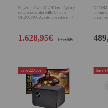
Proyector láser 4K UHD ecológico y
OPTOMA 
compacto de alto brillo Optoma
potente 
UHZ66 NOTA: este proyector e
+
presentac
1.628,95€
489
1.798,83€
BUY
Save 220,00€
Save 94