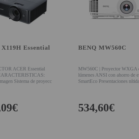
X119H Essential
BENQ MW560C
OR ACER Essential
MW560C | Proyector WXGA 
CARACTERISTICAS:
lúmenes ANSI con ahorro de e
Imagen Sistema de proyecc
SmartEco Presentaciones nítid
,09€
534,60€
BUY
BUY