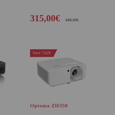
315,00€
349,39€
BUY
Save 7,62€
Optoma ZH350