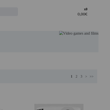
Access the
x0
CLIENT AREA
· Register and take advantage of the discounts and
advantages of being a Professional in the sector.
· Join our family of professionals, and take advantage of
our rates.
PROFESSIONAL REGISTER
1
2
3
>
>>