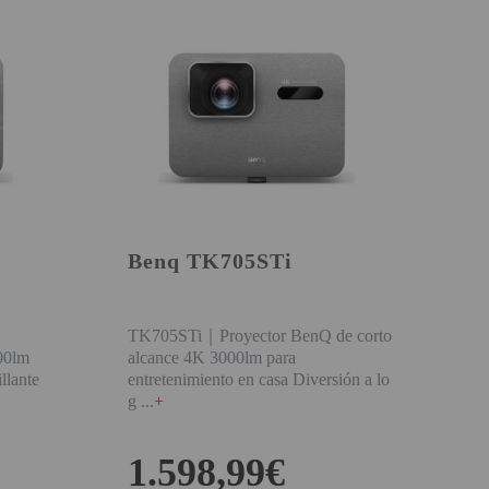
Benq TK705STi
TK705STi｜Proyector BenQ de corto
00lm
alcance 4K 3000lm para
llante
entretenimiento en casa Diversión a lo
g
+
1.598,99€