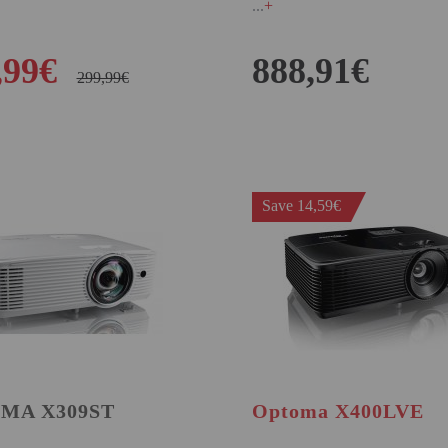
+
,99€
888,91€
299,99€
BUY
BUY
Save 14,59€
MA X309ST
Optoma X400LVE