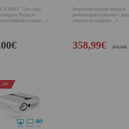
X309ST Tiro corto,
Proyección brillante Proyecte
y compacto Proyecte
presentaciones brillantes e inte
iones brillantes e intens
+
esfuerzo en cualquier
+
,00€
358,99€
373,59€
BUY
BUY
,26€