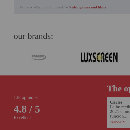
Home
»
What model I need?
»
Video games and films
our brands:
The op
138 opinions
Carles
4.8 / 5
La he reci
2021 el mon
funcion...
Excellent
24/05/2021