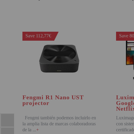
BUY
Attention Orders:
951 10 21 22
Monday to Friday 9.00h - 15.30h
Save 112,77€
Save 80
pedidos@proyectorbarato.com
Technical Assistance:
soporte@proyectorbarato.com
Fengmi R1 Nano UST
Luxim
projector
Googl
Netfl
Fengmi también podemos incluirlo en
Luximage
la amplia lista de marcas colaboradoras
con sist
de la
+
certifica