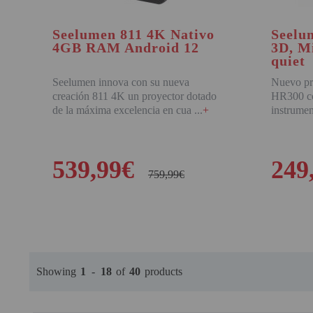
Seelumen 811 4K Nativo
Seelu
4GB RAM Android 12
3D, Mi
quiet
Seelumen innova con su nueva
Nuevo pro
creación 811 4K un proyector dotado
HR300 co
de la máxima excelencia en cua
+
instrumen
539,99€
249
759,99€
BUY
Showing
1
-
18
of
40
products