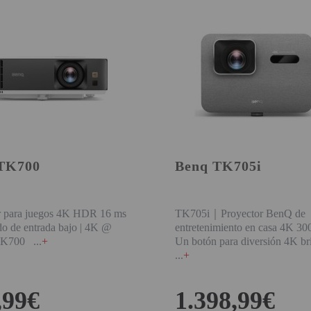
TK700
Benq TK705i
r para juegos 4K HDR 16 ms
TK705i｜Proyector BenQ de
do de entrada bajo | 4K @
entretenimiento en casa 4K 30
 TK700
+
Un botón para diversión 4K bri
+
,99€
1.398,99€