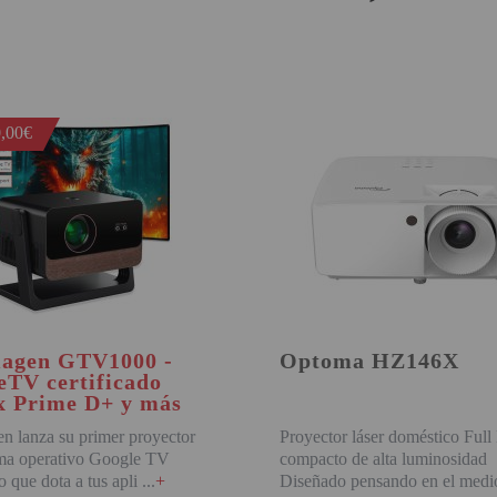
BUY
BUY
,00€
agen GTV1000 -
Optoma HZ146X
eTV certificado
ix Prime D+ y más
n lanza su primer proyector
Proyector láser doméstico Ful
ema operativo Google TV
compacto de alta luminosidad
do que dota a tus apli
+
Diseñado pensando en el med