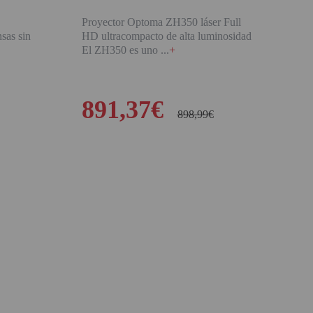
Proyector Optoma ZH350 láser Full
nsas sin
HD ultracompacto de alta luminosidad
El ZH350 es uno
+
891,37€
898,99€
BUY