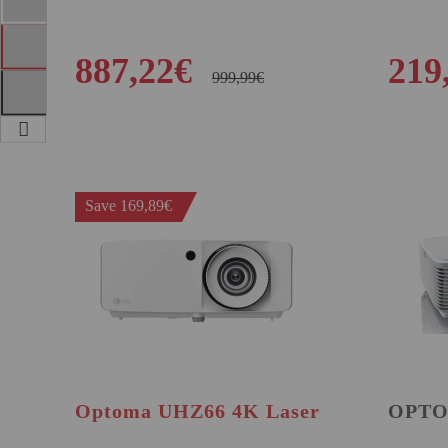
887,22€
219
999,99€
BUY
Save 169,89€
Optoma UHZ66 4K Laser
OPTO