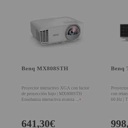
VIRTUAL PINBALL
WHAT MODEL I NEED?
WIFI PROJECTORS
WORLDCUP FOOTBALL 2026
PROJECTOR
RECONDITIONED
Benq MX808STH
Benq 
PROJECTORS
SPECIAL OFFERS
Proyector interactivo XGA con factor
Proyecto
PROJECTION SCREEN
de proyección bajo | MX808STH
con retar
Enseñanza interactiva avanza
+
60 Hz |
RECOMMENDED PRODUCTS
CEILLING MOUNT
641,30€
998
CABLE