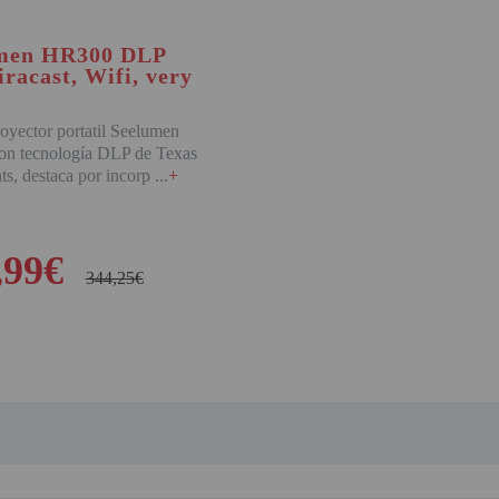
men HR300 DLP
racast, Wifi, very
yector portatil Seelumen
n tecnología DLP de Texas
ts, destaca por incorp
+
,99€
344,25€
BUY