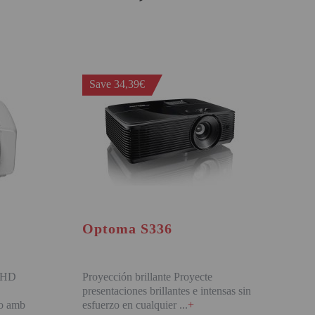
BUY
Save 34,39€
Optoma S336
l HD
Proyección brillante Proyecte
presentaciones brillantes e intensas sin
io amb
esfuerzo en cualquier
+