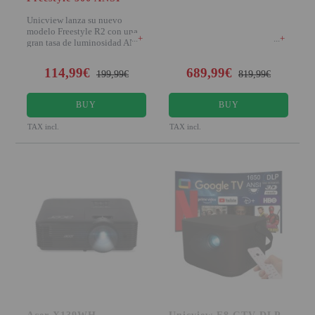
Unicview lanza su nuevo
modelo Freestyle R2 con una
+
+
gran tasa de luminosidad ANSI
500 para ser un p
114,99€
689,99€
199,99€
819,99€
BUY
BUY
TAX incl.
TAX incl.