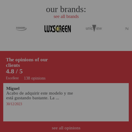
our brands:
see all brands
The opinions of our
clients
4.8 / 5
Excellent
138 opinions
Miguel
Acabo de adquirir este modelo y me 
está gustando bastante. La ...
30/12/2023
see all opinions