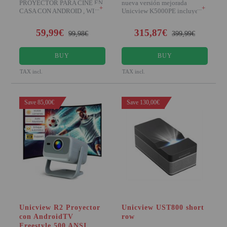
PROYECTOR PARA CINE EN
nueva versión mejorada
+
+
CASA CON ANDROID , WIFI,
Unicview K5000PE incluye el
BLUETOOTH, PORTATIL,
sistema operati
BAJO NIVEL D
59,99€
315,87€
99,98€
399,99€
BUY
BUY
TAX incl.
TAX incl.
Save 85,00€
Save 130,00€
Unicview R2 Proyector
Unicview UST800 short
con AndroidTV
row
Freestyle 500 ANSI