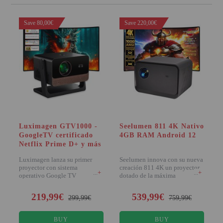
Save 80,00€
Save 220,00€
Luximagen GTV1000 -
Seelumen 811 4K Nativo
GoogleTV certificado
4GB RAM Android 12
Netflix Prime D+ y más
Luximagen lanza su primer
Seelumen innova con su nueva
proyector con sistema
creación 811 4K un proyector
+
+
operativo Google TV
dotado de la máxima
certificado que dota a tus apli
excelencia en cua
219,99€
539,99€
299,99€
759,99€
BUY
BUY