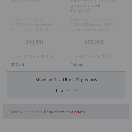
Acer X139WH
Unicview F8 GTV DLP
projector with
GoogleTV
PROYECTOR ACER
Proyector Unicview F8 GTV,
X139WH Descripción del
1650 ANSI lúmenes, DLP, Cine
+
+
producto Acer X139WH -
en casa y presentaciones,
proyector DLP - objetivo
Enfoque motorizad
390,99€
699,99€
OUT OF STOCK
OUT OF STOCK
TAX incl.
TAX incl.
Showing
1
-
18
of
21
products
1
2
>
>>
Home
»
Projectors
»
Home cinema projectors