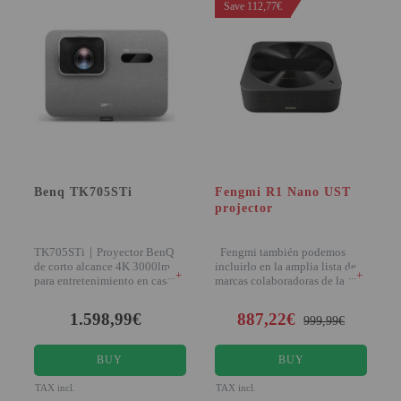
Save 112,77€
Attention Orders:
951 10 21 22
Monday to Friday 9.00h - 15.30h
pedidos@proyectorbarato.com
Technical Assistance:
soporte@proyectorbarato.com
Benq TK705STi
Fengmi R1 Nano UST
projector
TK705STi｜Proyector BenQ
Fengmi también podemos
de corto alcance 4K 3000lm
incluirlo en la amplia lista de
+
+
para entretenimiento en casa
marcas colaboradoras de la
Diversión a lo g
1.598,99€
887,22€
999,99€
BUY
BUY
TAX incl.
TAX incl.