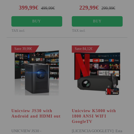
399,99€
229,99€
499,99€
299,99€
BUY
BUY
TAX incl.
TAX incl.
Save 39,99€
Save 84,12€
Unicview JS30 with
Unicview K5000 with
Android and HDMI out
1800 ANSI WIFI
GoogleTV
UNICVIEW JS30 -
[LICENCIA GOOGLETV]: Esta