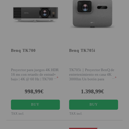
VIRTUAL PINBALL
WHAT MODEL I NEED?
WIFI PROJECTORS
WORLDCUP FOOTBALL 2026
PROJECTOR
Benq TK700
Benq TK705i
RECONDITIONED
Proyector para juegos 4K HDR
TK705i｜Proyector BenQ de
PROJECTORS
16 ms con retardo de entrada
entretenimiento en casa 4K
+
+
bajo | 4K @ 60 Hz | TK700
3000lm Un botón para
SPECIAL OFFERS
diversión 4K brillante
998,99€
1.398,99€
PROJECTION SCREEN
RECOMMENDED PRODUCTS
BUY
BUY
TAX incl.
TAX incl.
CEILLING MOUNT
CABLE