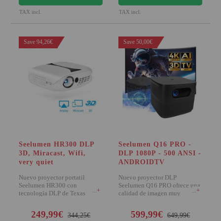
TAX incl.
TAX incl.
Save 94,26€
Save 50,00€
Seelumen HR300 DLP
Seelumen Q16 PRO -
3D, Miracast, Wifi,
DLP 1080P - 500 ANSI -
very quiet
ANDROIDTV
Nuevo proyector portatil
Nuevo proyector DLP
Seelumen HR300 con
Seelumen Q16 PRO ofrece una
+
+
tecnología DLP de Texas
calidad de imagen muy
instruments, destaca por incorp
superior a la tecnología LCD
249,99€
599,99€
344,25€
649,99€