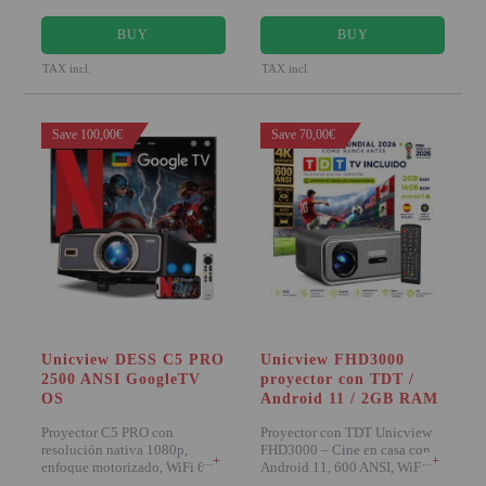
BUY
BUY
TAX incl.
TAX incl.
Save 100,00€
Save 70,00€
Unicview DESS C5 PRO
Unicview FHD3000
2500 ANSI GoogleTV
proyector con TDT /
OS
Android 11 / 2GB RAM
Proyector C5 PRO con
Proyector con TDT Unicview
resolución nativa 1080p,
FHD3000 – Cine en casa con
+
+
enfoque motorizado, WiFi 6 y
Android 11, 600 ANSI, WiFi,
2500 lúmenes ANSI. I
Bluetooth Carac