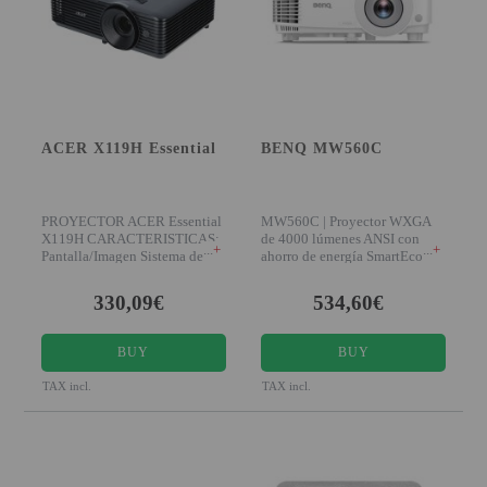
PROJECTORS
GAMING AND RETRO
HOME CINEMA PROJECTOR
INTERACTIVE
ACER X119H Essential
BENQ MW560C
WHITEBOARDS
LED PROJECTOR
PROYECTOR ACER Essential
MW560C | Proyector WXGA
NEW PRODUCTS
X119H CARACTERISTICAS:
de 4000 lúmenes ANSI con
+
+
Pantalla/Imagen Sistema de
ahorro de energía SmartEco
proyecc
Presentaciones nítida
OUR BRANDS
330,09€
534,60€
OUTLET
BUY
BUY
PANDORA BOX
TAX incl.
TAX incl.
PHOTO BOOTH 360
SOLAR GENERATOR
UST PROJECTOR