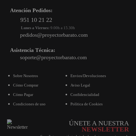
PROYECTOR PARA EL
Atención Pedidos:
MUNDIAL 2026
951 10 21 22
PROYECTOR PARA FUTBOL
Lunes a Viernes:
9.00h a 15.30h
pedidos@proyectorbarato.com
PROYECTORES 2K O 4K
NATIVOS
Asistencia Técnica:
REACONDICIONADOS
soporte@proyectorbarato.com
SUPER OFERTAS
¿QUÉ MODELO NECESITO?
Sobre Nosotros
Envios/Devoluciones
Cómo Comprar
Aviso Legal
OFERTAS DESTACADAS
Cómo Pagar
Confidencialidad
TIPOS DE PROYECTOR
Condiciones de uso
Política de Cookies
PANTALLAS DE
PROYECCIÓN
ÚNETE A NUESTRA
PRODUCTOS
NEWSLETTER
RECOMENDADOS