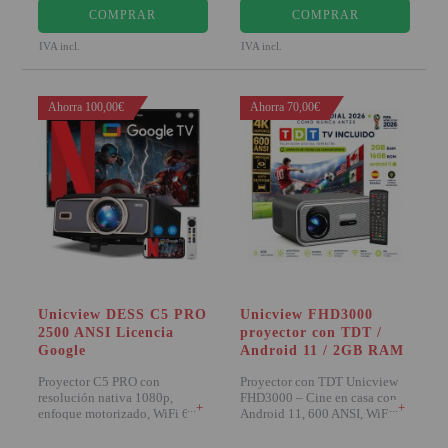
COMPRAR
COMPRAR
SOPORTE PARA PROYECTOR
IVA incl.
IVA incl.
CABLES Y ACCESORIOS
Ahorra 100,00€
Ahorra 70,00€
Atención Pedidos:
951 10 21 22
Lunes a Viernes:
9.00h a 15.30h
pedidos@proyectorbarato.com
Asistencia Técnica:
soporte@proyectorbarato.com
Unicview DESS C5 PRO
Unicview FHD3000
2500 ANSI Licencia
proyector con TDT /
Google
Android 11 / 2GB RAM
Proyector C5 PRO con
Proyector con TDT Unicview
resolución nativa 1080p,
FHD3000 – Cine en casa con
+
+
enfoque motorizado, WiFi 6 y
Android 11, 600 ANSI, WiFi,
2500 lúmenes ANSI. I
Bluetooth Carac