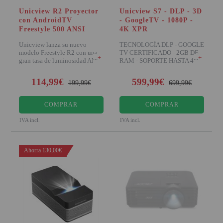
Unicview R2 Proyector
Unicview S7 - DLP - 3D
con AndroidTV
- GoogleTV - 1080P -
Freestyle 500 ANSI
4K XPR
Unicview lanza su nuevo
TECNOLOGÍA DLP - GOOGLE
modelo Freestyle R2 con una
TV CERTIFICADO - 2GB DE
+
+
gran tasa de luminosidad ANSI
RAM - SOPORTE HASTA 4K
500 para ser un p
XPR - HDR Disfruta d
114,99€
599,99€
199,99€
699,99€
COMPRAR
COMPRAR
IVA incl.
IVA incl.
Ahorra 130,00€