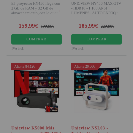
El proyector HY450 llega con
UNICVIEW HY450 MAX GTV
2 GB de RAM y 32 GB de
- HDR10 - 1.100 ANSI
+
+
almacenamiento, con lo que
LÚMENES - AUTO ENFOQUE
podremos reproducir
Google TV integrado, res
159,99€
185,99€
199,99€
229,98€
COMPRAR
COMPRAR
IVA incl.
IVA incl.
Ahorra 84,12€
Ahorra 20,00€
Unicview K5000 Más
Unicview NSL03 -