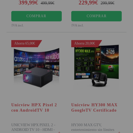
399,99€
229,99€
499,99€
299,99€
COMPRAR
COMPRAR
IVA incl.
IVA incl.
Ahorra 65,00€
Ahorra 20,00€
Unicview HPX Pixel 2
Unicview HY300 MAX
con AndroidTV 10
GoogleTV Certificado
UNICVIEW HPX PIXEL 2 -
HY300 MAX GTV,
ANDROID TV 10 - HDMI -
entretenimiento sin límites
+
+