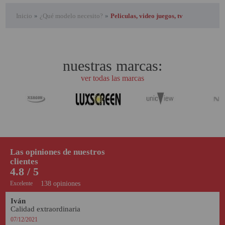
Inicio
»
¿Qué modelo necesito?
»
Peliculas, video juegos, tv
nuestras marcas:
ver todas las marcas
Las opiniones de nuestros
clientes
4.8 / 5
Excelente
138 opiniones
Iván 
Calidad extraordinaria
07/12/2021