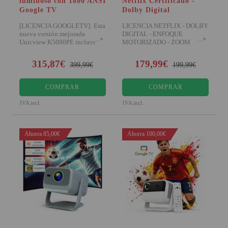
luminoso con 1800 ANSI
Netflix Certificado -
Google TV
Dolby Digital
[LICENCIA GOOGLETV]: Esta
LICENCIA NETFLIX - DOLBY
nueva versión mejorada
DIGITAL - ENFOQUE
+
+
Unicview K5000PE incluye el
MOTORIZADO - ZOOM
sistema operati
DIGITAL - HDR Disfrut
315,87€
179,99€
399,99€
199,99€
COMPRAR
COMPRAR
IVA incl.
IVA incl.
Ahorra 85,00€
Ahorra 100,00€