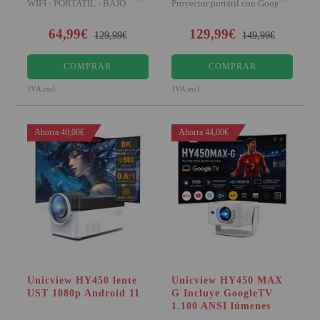
WIFI - PORTATIL - BAJO
Proyector portátil con Google
RUIDO El nuevo Unicvie
TV, 200 A
64,99€
129,99€
129,99€
149,99€
COMPRAR
COMPRAR
IVA incl.
IVA incl.
Ahorra 40,00€
Ahorra 44,00€
Unicview HY450 lente
Unicview HY450 MAX
UST 1080p Android 11
G Incluye GoogleTV
1.100 ANSI lúmenes