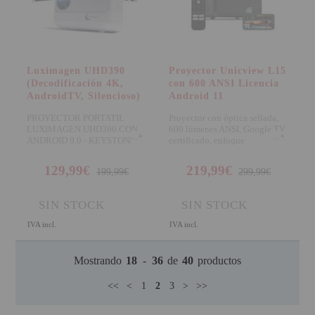
Luximagen UHD390
Proyector Unicview L15
(Decodificación 4K,
con 600 ANSI Licencia
AndroidTV, Silencioso)
Android 11
PROYECTOR PORTATIL
Proyector con óptica sellada,
LUXIMAGEN UHD390 CON
600 lúmenes ANSI, Google TV
+
+
ANDROID 9.0 - KEYSTONE
certificado, enfoque
4D - Luximagen inno
motorizado, correc
129,99€
219,99€
199,99€
299,99€
SIN STOCK
SIN STOCK
IVA incl.
IVA incl.
Mostrando
18
-
36
de
40
productos
<<
<
1
2
3
>
>>