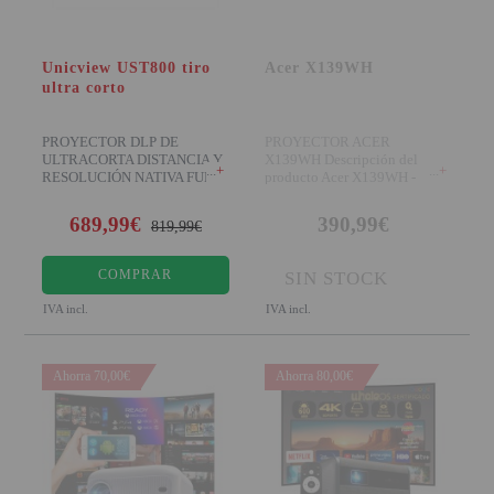
Unicview UST800 tiro
Acer X139WH
ultra corto
PROYECTOR DLP DE
PROYECTOR ACER
ULTRACORTA DISTANCIA Y
X139WH Descripción del
+
+
RESOLUCIÓN NATIVA FULL
producto Acer X139WH -
HD El Unicview UST800 es un
proyector DLP - objetivo
689,99€
390,99€
819,99€
COMPRAR
SIN STOCK
IVA incl.
IVA incl.
Ahorra 70,00€
Ahorra 80,00€