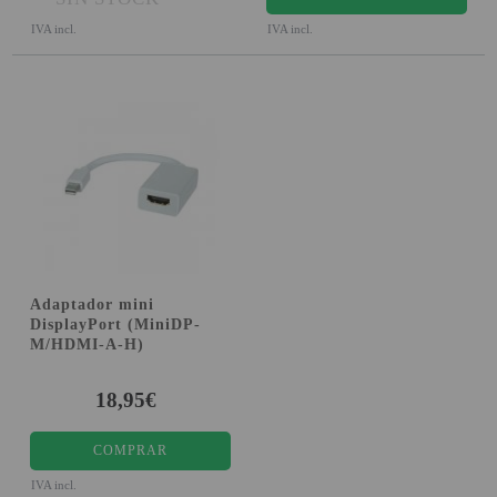
IVA incl.
IVA incl.
SOPORTE PARA PROYECTOR
CABLES Y ACCESORIOS
Atención Pedidos:
951 10 21 22
Lunes a Viernes:
9.00h a 15.30h
pedidos@proyectorbarato.com
Asistencia Técnica:
Adaptador mini
soporte@proyectorbarato.com
DisplayPort (MiniDP-
M/HDMI-A-H)
18,95€
COMPRAR
IVA incl.