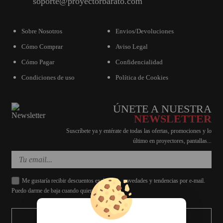
soporte@proyectorbarato.com
Sobre Nosotros
Envios/Devoluciones
Cómo Comprar
Aviso Legal
Cómo Pagar
Confidencialidad
Condiciones de uso
Política de Cookies
ÚNETE A NUESTRA
NEWSLETTER
Suscríbete ya y entérate de todas las ofertas, promociones y lo
último en proyectores, pantallas...
Me gustaría recibir descuentos exclusivos, novedades y tendencias por e-mail.
Puedo darme de baja cuando quiera.
ENVIAR