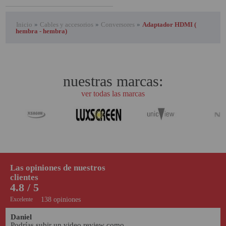
Inicio
»
Cables y accesorios
»
Conversores
»
Adaptador HDMI (
hembra - hembra)
nuestras marcas:
ver todas las marcas
Las opiniones de nuestros
clientes
4.8 / 5
Excelente
138 opiniones
Daniel
Podrías subir un video review como 