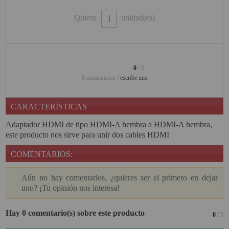
PINBALL VIRTUAL
Quiero
unidad(es)
PIZARRAS INTERACTIVAS
PROYECTOR 3D
0
/ 5
PROYECTOR FULLHD Y HD
0 comentarios /
escribe uno
PROYECTOR CON TDT
CARACTERÍSTICAS
PROYECTOR CON WIFI
Adaptador HDMI de tipo HDMI-A hembra a HDMI-A hembra,
PROYECTOR DE LED
este producto nos sirve para unir dos cables HDMI
PROYECTOR DE TIRO
COMENTARIOS:
ULTRA CORTO
Aún no hay comentarios, ¿quieres ser el primero en dejar
PROYECTOR PARA CINE EN
uno? ¡Tu opinión nos interesa!
CASA
PROYECTOR PARA
Hay 0 comentario(s) sobre este producto
0
/ 5
EDUCACION