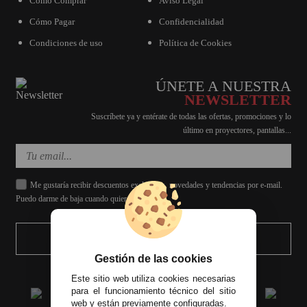
Cómo Comprar
Aviso Legal
Cómo Pagar
Confidencialidad
Condiciones de uso
Política de Cookies
ÚNETE A NUESTRA
NEWSLETTER
Suscríbete ya y entérate de todas las ofertas, promociones y lo
último en proyectores, pantallas...
Me gustaría recibir descuentos exclusivos, novedades y tendencias por e-mail.
Puedo darme de baja cuando quiera.
ENVIAR
Gestión de las cookies
Este sitio web utiliza cookies necesarias
para el funcionamiento técnico del sitio
web y están previamente configuradas.