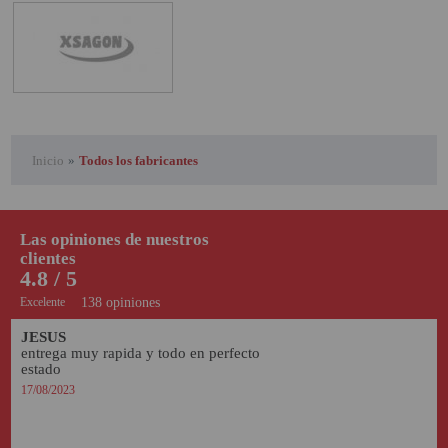
PROYECTOR PARA EL
MUNDIAL 2026
PROYECTOR PARA FUTBOL
PROYECTORES 2K O 4K
NATIVOS
Inicio
»
Todos los fabricantes
REACONDICIONADOS
SUPER OFERTAS
Las opiniones de nuestros
¿QUÉ MODELO NECESITO?
clientes
4.8 / 5
OFERTAS DESTACADAS
Excelente
138 opiniones
TIPOS DE PROYECTOR
JESUS
entrega muy rapida y todo en perfecto 
PANTALLAS DE
estado
PROYECCIÓN
17/08/2023
PRODUCTOS
RECOMENDADOS