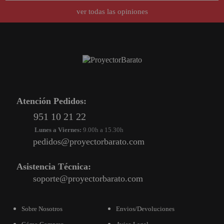
ver todas las opiniones
SOPORTE PARA PROYECTOR
CABLES Y ACCESORIOS
Atención Pedidos:
951 10 21 22
Lunes a Viernes:
9.00h a 15.30h
Atención Pedidos:
pedidos@proyectorbarato.com
951 10 21 22
Lunes a Viernes:
9.00h a 15.30h
Asistencia Técnica:
pedidos@proyectorbarato.com
soporte@proyectorbarato.com
Asistencia Técnica:
soporte@proyectorbarato.com
Sobre Nosotros
Envios/Devoluciones