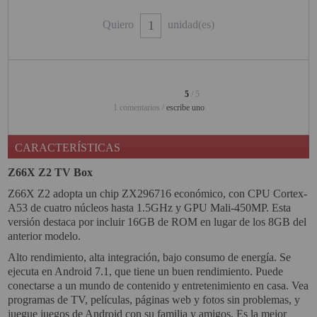
PINBALL VIRTUAL
Quiero
unidad(es)
PIZARRAS INTERACTIVAS
PROYECTOR 3D
5
/ 5
PROYECTOR FULLHD Y HD
1 comentarios /
escribe uno
PROYECTOR CON TDT
CARACTERÍSTICAS
PROYECTOR CON WIFI
Z66X Z2 TV Box
PROYECTOR DE LED
Z66X Z2 adopta un chip ZX296716 económico, con CPU Cortex-
A53 de cuatro núcleos hasta 1.5GHz y GPU Mali-450MP. Esta
PROYECTOR DE TIRO
versión destaca por incluir 16GB de ROM en lugar de los 8GB del
ULTRA CORTO
anterior modelo.
PROYECTOR PARA CINE EN
Alto rendimiento, alta integración, bajo consumo de energía. Se
CASA
ejecuta en Android 7.1, que tiene un buen rendimiento. Puede
conectarse a un mundo de contenido y entretenimiento en casa. Vea
PROYECTOR PARA
programas de TV, películas, páginas web y fotos sin problemas, y
EDUCACION
juegue juegos de Android con su familia y amigos. Es la mejor