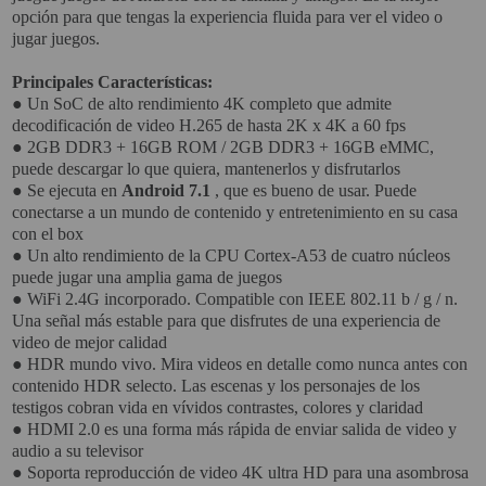
opción para que tengas la experiencia fluida para ver el video o
PROYECTOR PARA EL
jugar juegos.
MUNDIAL 2026
Principales Características:
PROYECTOR PARA FUTBOL
● Un SoC de alto rendimiento 4K completo que admite
decodificación de video H.265 de hasta 2K x 4K a 60 fps
PROYECTORES 2K O 4K
● 2GB DDR3 + 16GB ROM / 2GB DDR3 + 16GB eMMC,
NATIVOS
puede descargar lo que quiera, mantenerlos y disfrutarlos
REACONDICIONADOS
● Se ejecuta en
Android 7.1
, que es bueno de usar. Puede
conectarse a un mundo de contenido y entretenimiento en su casa
SUPER OFERTAS
con el box
● Un alto rendimiento de la CPU Cortex-A53 de cuatro núcleos
¿QUÉ MODELO NECESITO?
puede jugar una amplia gama de juegos
● WiFi 2.4G incorporado. Compatible con IEEE 802.11 b / g / n.
OFERTAS DESTACADAS
Una señal más estable para que disfrutes de una experiencia de
video de mejor calidad
TIPOS DE PROYECTOR
● HDR mundo vivo. Mira videos en detalle como nunca antes con
contenido HDR selecto. Las escenas y los personajes de los
PANTALLAS DE
testigos cobran vida en vívidos contrastes, colores y claridad
PROYECCIÓN
● HDMI 2.0 es una forma más rápida de enviar salida de video y
audio a su televisor
PRODUCTOS
● Soporta reproducción de video 4K ultra HD para una asombrosa
RECOMENDADOS