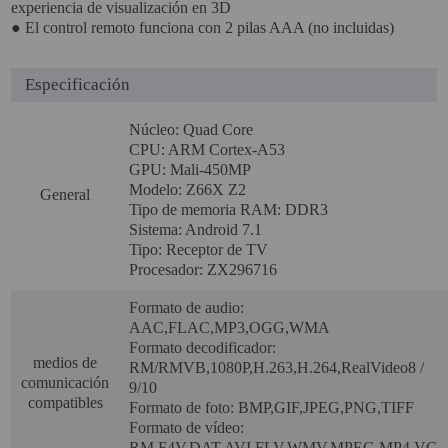
experiencia de visualización en 3D
● El control remoto funciona con 2 pilas AAA (no incluidas)
SOPORTE PARA PROYECTOR
CABLES Y ACCESORIOS
Especificación
Núcleo: Quad Core
Atención Pedidos:
CPU: ARM Cortex-A53
951 10 21 22
GPU: Mali-450MP
Lunes a Viernes:
9.00h a 15.30h
Modelo: Z66X Z2
General
pedidos@proyectorbarato.com
Tipo de memoria RAM: DDR3
Sistema: Android 7.1
Tipo: Receptor de TV
Asistencia Técnica:
Procesador: ZX296716
soporte@proyectorbarato.com
Formato de audio:
AAC,FLAC,MP3,OGG,WMA
Formato decodificador:
medios de
RM/RMVB,1080P,H.263,H.264,RealVideo8 /
comunicación
9/10
compatibles
Formato de foto: BMP,GIF,JPEG,PNG,TIFF
Formato de vídeo:
RM,F4V,DAT,AVI,FLV,WMV,MPEG,MP4,VC-