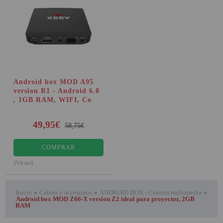
Android box MOD A95
version R1 - Android 6.0
, 1GB RAM, WIFI, Co
49,95€
58,75€
COMPRAR
IVA incl.
Inicio
»
Cables y accesorios
»
ANDROID BOX - Centros multimedia
»
Android box MOD Z66-X version Z2 ideal para proyector, 2GB
RAM