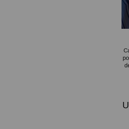
SOPORTE PARA PROYECTOR
CABLES Y ACCESORIOS
Atención Pedidos:
951 10 21 22
Ca
Lunes a Viernes:
9.00h a 15.30h
po
pedidos@proyectorbarato.com
d
Asistencia Técnica:
soporte@proyectorbarato.com
U