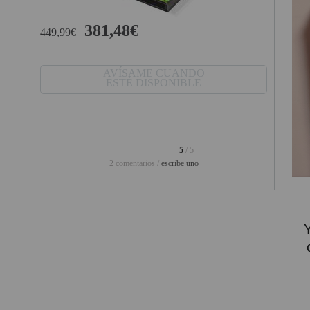
PINBALL VIRTUAL
381,48€
449,99€
PIZARRAS INTERACTIVAS
PROYECTOR 3D
AVÍSAME CUANDO
ESTÉ DISPONIBLE
PROYECTOR FULLHD Y HD
PROYECTOR CON TDT
PROYECTOR CON WIFI
5
/ 5
2 comentarios /
escribe uno
PROYECTOR DE LED
PROYECTOR DE TIRO
ULTRA CORTO
PROYECTOR PARA CINE EN
CASA
PROYECTOR PARA
EDUCACION