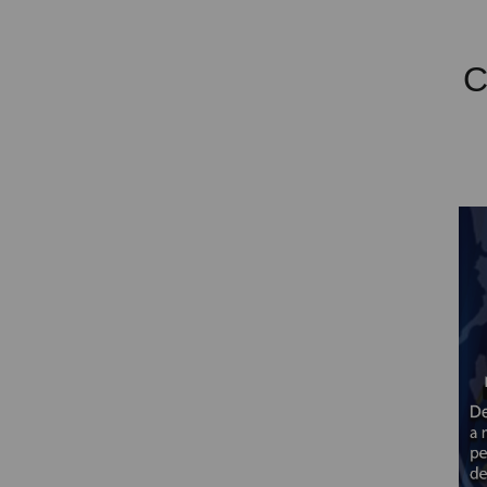
PROYECTOR PARA EL
MUNDIAL 2026
C
PROYECTOR PARA FUTBOL
PROYECTORES 2K O 4K
NATIVOS
REACONDICIONADOS
SUPER OFERTAS
¿QUÉ MODELO NECESITO?
OFERTAS DESTACADAS
TIPOS DE PROYECTOR
PANTALLAS DE
PROYECCIÓN
PRODUCTOS
RECOMENDADOS