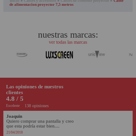
Inicio
»
Cables y accesorios
»
Cables de corriente proyector
»
Cable
de alimentacion proyector 7,5 metros
nuestras marcas:
ver todas las marcas
Las opiniones de nuestros
clientes
4.8 / 5
Excelente
138 opiniones
Joaquin
Quiero comprar una pantalla y creo 
que esta podría estar bien....
21/04/2018