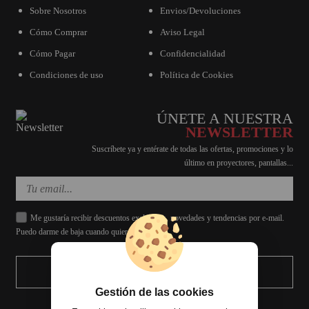
Sobre Nosotros
Envios/Devoluciones
Cómo Comprar
Aviso Legal
Cómo Pagar
Confidencialidad
Condiciones de uso
Política de Cookies
ÚNETE A NUESTRA
NEWSLETTER
Suscríbete ya y entérate de todas las ofertas, promociones y lo
último en proyectores, pantallas...
Me gustaría recibir descuentos exclusivos, novedades y tendencias por e-mail.
Puedo darme de baja cuando quiera.
ENVIAR
Gestión de las cookies