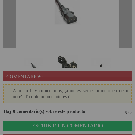
PROYECTOR PARA EL
MUNDIAL 2026
PROYECTOR PARA FUTBOL
PROYECTORES 2K O 4K
NATIVOS
REACONDICIONADOS
SUPER OFERTAS
¿QUÉ MODELO NECESITO?
COMENTARIOS:
OFERTAS DESTACADAS
Aún no hay comentarios, ¿quieres ser el primero en dejar
uno? ¡Tu opinión nos interesa!
TIPOS DE PROYECTOR
PANTALLAS DE
Hay 0 comentario(s) sobre este producto
0
/ 5
PROYECCIÓN
ESCRIBIR UN COMENTARIO
PRODUCTOS
RECOMENDADOS