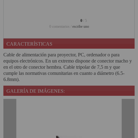
PINBALL VIRTUAL
PIZARRAS INTERACTIVAS
0
/ 5
0 comentarios /
escribe uno
PROYECTOR 3D
PROYECTOR FULLHD Y HD
CARACTERÍSTICAS
Cable de alimentación para proyector, PC, ordenador o para
PROYECTOR CON TDT
equipos electrónicos. En un extremo dispone de conector macho y
en el otro de conector hembra. Cable tripolar de 7,5 m y que
PROYECTOR CON WIFI
cumple las normativas comunitarias en cuanto a diámetro (6.5-
PROYECTOR DE LED
6.8mm).
PROYECTOR DE TIRO
GALERÍA DE IMÁGENES:
ULTRA CORTO
PROYECTOR PARA CINE EN
CASA
PROYECTOR PARA
EDUCACION