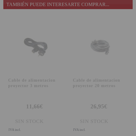
TAMBIÉN PUEDE INTERESARTE COMPRAR...
SOPORTE PARA PROYECTOR
CABLES Y ACCESORIOS
Atención Pedidos:
951 10 21 22
Lunes a Viernes:
9.00h a 15.30h
pedidos@proyectorbarato.com
Asistencia Técnica:
Cable de alimentacion
Cable de alimentacion
proyector 3 metros
proyector 20 metros
soporte@proyectorbarato.com
11,66€
26,95€
SIN STOCK
SIN STOCK
IVA incl.
IVA incl.