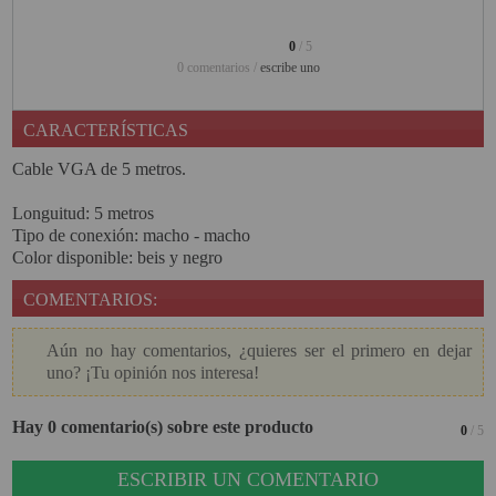
PINBALL VIRTUAL
0
/ 5
0 comentarios /
escribe uno
PIZARRAS INTERACTIVAS
PROYECTOR 3D
CARACTERÍSTICAS
PROYECTOR FULLHD Y HD
Cable VGA de 5 metros.
PROYECTOR CON TDT
Longuitud: 5 metros
Tipo de conexión: macho - macho
PROYECTOR CON WIFI
Color disponible: beis y negro
PROYECTOR DE LED
COMENTARIOS:
PROYECTOR DE TIRO
ULTRA CORTO
Aún no hay comentarios, ¿quieres ser el primero en dejar
uno? ¡Tu opinión nos interesa!
PROYECTOR PARA CINE EN
CASA
Hay 0 comentario(s) sobre este producto
0
/ 5
PROYECTOR PARA
EDUCACION
ESCRIBIR UN COMENTARIO