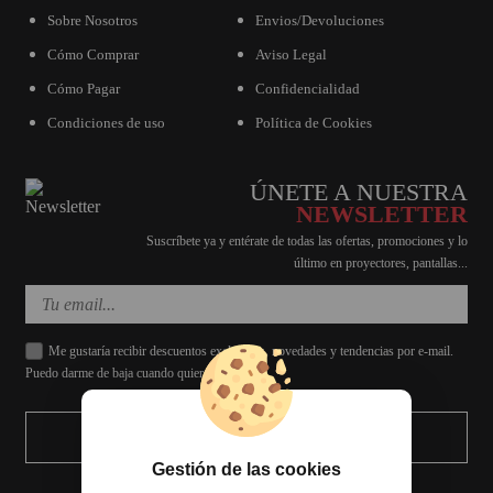
Sobre Nosotros
Envios/Devoluciones
Cómo Comprar
Aviso Legal
Cómo Pagar
Confidencialidad
Condiciones de uso
Política de Cookies
ÚNETE A NUESTRA
NEWSLETTER
Suscríbete ya y entérate de todas las ofertas, promociones y lo
último en proyectores, pantallas...
Me gustaría recibir descuentos exclusivos, novedades y tendencias por e-mail.
Puedo darme de baja cuando quiera.
ENVIAR
Gestión de las cookies