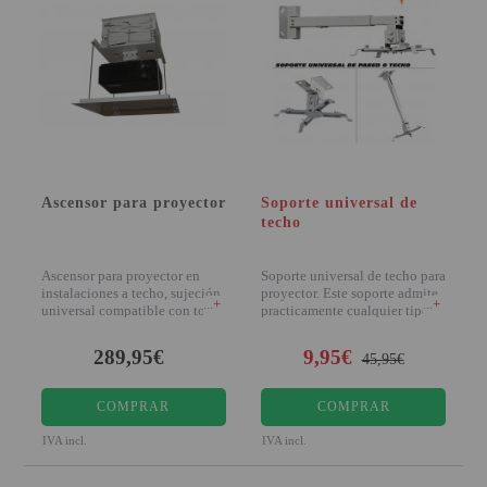
PINBALL VIRTUAL
PIZARRAS INTERACTIVAS
PROYECTOR 3D
PROYECTOR FULLHD Y HD
PROYECTOR CON TDT
Ascensor para proyector
Soporte universal de
techo
PROYECTOR CON WIFI
Ascensor para proyector en
Soporte universal de techo para
PROYECTOR DE LED
instalaciones a techo, sujeción
proyector. Este soporte admite
+
+
universal compatible con todos
practicamente cualquier tipo
PROYECTOR DE TIRO
los model
de proy
ULTRA CORTO
289,95€
9,95€
45,95€
PROYECTOR PARA CINE EN
CASA
COMPRAR
COMPRAR
IVA incl.
IVA incl.
PROYECTOR PARA
EDUCACION