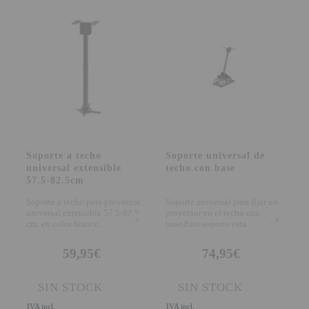
PROYECTOR PARA EL
MUNDIAL 2026
PROYECTOR PARA FUTBOL
PROYECTORES 2K O 4K
NATIVOS
REACONDICIONADOS
SUPER OFERTAS
Soporte a techo
Soporte universal de
universal extensible
techo con base
¿QUÉ MODELO NECESITO?
57.5-82.5cm
OFERTAS DESTACADAS
Soporte a techo para proyector
Soporte universal para fijar un
universal extensible 57.5-82.5
proyector en el techo con
+
+
TIPOS DE PROYECTOR
cm. en color blanco..
base.Este soporte esta
fabricado en metal
PANTALLAS DE
59,95€
74,95€
PROYECCIÓN
SIN STOCK
SIN STOCK
PRODUCTOS
RECOMENDADOS
IVA incl.
IVA incl.