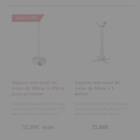
SOPORTE PARA PROYECTOR
Ahorra 16,91€
CABLES Y ACCESORIOS
Atención Pedidos:
951 10 21 22
Lunes a Viernes:
9.00h a 15.30h
pedidos@proyectorbarato.com
Asistencia Técnica:
Soporte universal de
Soporte universal de
techo de 100cm a 180cm
techo de 60cm a 1
soporte@proyectorbarato.com
para proyector
metro
Soporte universal de techo para
Soporte universal de techo para
proyector de 1 metro hasta 1,80
proyector diseñado en acero de
+
+
metros, tiene un total de cuatro
alta calidad, diseño curvo en
br
color
52,89€
35,80€
69,80€