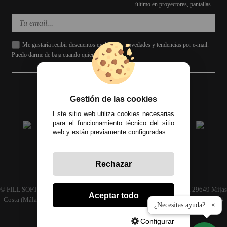
último en proyectores, pantallas...
Me gustaría recibir descuentos exclusivos, novedades y tendencias por e-mail.
Puedo darme de baja cuando quiera.
ENVIAR
Gestión de las cookies
Este sitio web utiliza cookies necesarias
para el funcionamiento técnico del sitio
web y están previamente configuradas.
Rechazar
Todos los precios incluyen el IVA correspondiente
© FILL SOFT S.L., CIF: B93024339 C/ Archidona naves 30 y 32, C.P. 29649 Mijas
Aceptar todo
Costa (Málaga) | Empresa inscrita en el registro mercantil tomo 4686 Libro 3594
¿Necesitas ayuda?
×
folio 110
Configurar